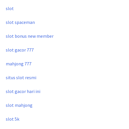
slot
slot spaceman
slot bonus new member
slot gacor 777
mahjong 777
situs slot resmi
slot gacor hari ini
slot mahjong
slot 5k