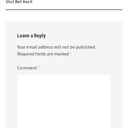
Slot Bet Kecil
Leave a Reply
Your email address will not be published.
Required fields are marked
*
Comment
*