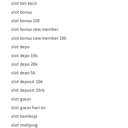
slot bet kecil
slot bonus
slot bonus 100
slot bonus new member
slot bonus new member 100
slot depo
slot depo 10k
slot depo 20k
slot depo 5k
slot deposit 10k
slot deposit 10rb
slot gacor
slot gacor hari ini
slot kamboja
slot mahjong