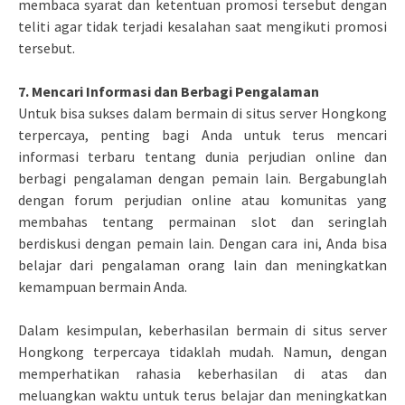
membaca syarat dan ketentuan promosi tersebut dengan
teliti agar tidak terjadi kesalahan saat mengikuti promosi
tersebut.
7. Mencari Informasi dan Berbagi Pengalaman
Untuk bisa sukses dalam bermain di situs server Hongkong
terpercaya, penting bagi Anda untuk terus mencari
informasi terbaru tentang dunia perjudian online dan
berbagi pengalaman dengan pemain lain. Bergabunglah
dengan forum perjudian online atau komunitas yang
membahas tentang permainan slot dan seringlah
berdiskusi dengan pemain lain. Dengan cara ini, Anda bisa
belajar dari pengalaman orang lain dan meningkatkan
kemampuan bermain Anda.
Dalam kesimpulan, keberhasilan bermain di situs server
Hongkong terpercaya tidaklah mudah. Namun, dengan
memperhatikan rahasia keberhasilan di atas dan
meluangkan waktu untuk terus belajar dan meningkatkan