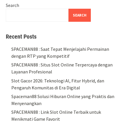
Search
SEARCH
Recent Posts
SPACEMAN88 : Saat Tepat Menjelajahi Permainan
dengan RTP yang Kompetitif
SPACEMAN88 : Situs Slot Online Terpercaya dengan
Layanan Profesional
Slot Gacor 2026: Teknologi AI, Fitur Hybrid, dan
Pengaruh Komunitas di Era Digital
Spaceman88 Solusi Hiburan Online yang Praktis dan
Menyenangkan
SPACEMAN88 : Link Slot Online Terbaik untuk
Menikmati Game Favorit