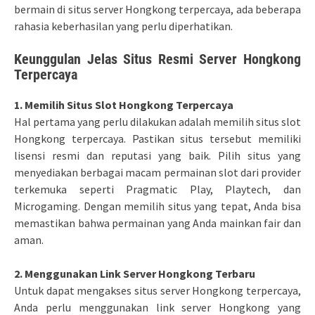
bermain di situs server Hongkong terpercaya, ada beberapa
rahasia keberhasilan yang perlu diperhatikan.
Keunggulan Jelas Situs Resmi Server Hongkong
Terpercaya
1. Memilih Situs Slot Hongkong Terpercaya
Hal pertama yang perlu dilakukan adalah memilih situs slot
Hongkong terpercaya. Pastikan situs tersebut memiliki
lisensi resmi dan reputasi yang baik. Pilih situs yang
menyediakan berbagai macam permainan slot dari provider
terkemuka seperti Pragmatic Play, Playtech, dan
Microgaming. Dengan memilih situs yang tepat, Anda bisa
memastikan bahwa permainan yang Anda mainkan fair dan
aman.
2. Menggunakan Link Server Hongkong Terbaru
Untuk dapat mengakses situs server Hongkong terpercaya,
Anda perlu menggunakan link server Hongkong yang