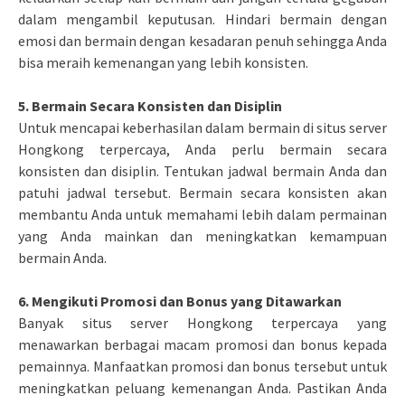
dalam mengambil keputusan. Hindari bermain dengan
emosi dan bermain dengan kesadaran penuh sehingga Anda
bisa meraih kemenangan yang lebih konsisten.
5. Bermain Secara Konsisten dan Disiplin
Untuk mencapai keberhasilan dalam bermain di situs server
Hongkong terpercaya, Anda perlu bermain secara
konsisten dan disiplin. Tentukan jadwal bermain Anda dan
patuhi jadwal tersebut. Bermain secara konsisten akan
membantu Anda untuk memahami lebih dalam permainan
yang Anda mainkan dan meningkatkan kemampuan
bermain Anda.
6. Mengikuti Promosi dan Bonus yang Ditawarkan
Banyak situs server Hongkong terpercaya yang
menawarkan berbagai macam promosi dan bonus kepada
pemainnya. Manfaatkan promosi dan bonus tersebut untuk
meningkatkan peluang kemenangan Anda. Pastikan Anda