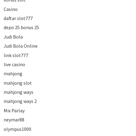
Casino
daftar slot777
depo 25 bonus 25
Judi Bola
Judi Bola Online
link slot777
live casino
mahjong
mahjong slot
mahjong ways
mahjong ways 2
Mix Parlay
neymar88
olympus1000