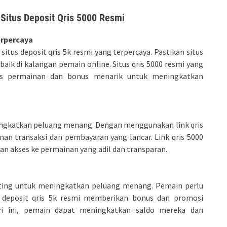
Situs Deposit Qris 5000 Resmi
erpercaya
itus deposit qris 5k resmi yang terpercaya. Pastikan situs
baik di kalangan pemain online. Situs qris 5000 resmi yang
nis permainan dan bonus menarik untuk meningkatkan
ningkatkan peluang menang. Dengan menggunakan link qris
n transaksi dan pembayaran yang lancar. Link qris 5000
 akses ke permainan yang adil dan transparan.
nting untuk meningkatkan peluang menang. Pemain perlu
deposit qris 5k resmi memberikan bonus dan promosi
i ini, pemain dapat meningkatkan saldo mereka dan