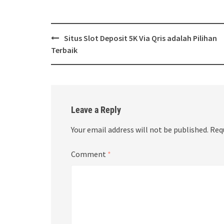
Post
Situs Slot Deposit 5K Via Qris adalah Pilihan
navigation
Terbaik
Leave a Reply
Your email address will not be published.
Req
Comment
*