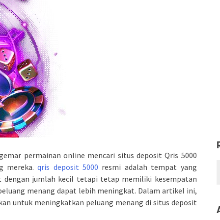
ggemar permainan online mencari situs deposit Qris 5000
ng mereka.
qris deposit 5000
resmi adalah tempat yang
dengan jumlah kecil tetapi tetap memiliki kesempatan
peluang menang dapat lebih meningkat. Dalam artikel ini,
kan untuk meningkatkan peluang menang di situs deposit