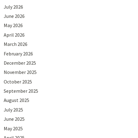
July 2026
June 2026
May 2026
April 2026
March 2026
February 2026
December 2025
November 2025
October 2025
September 2025
August 2025
July 2025
June 2025
May 2025
April 2025