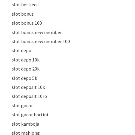
slot bet kecil
slot bonus
slot bonus 100
slot bonus new member
slot bonus new member 100
slot depo
slot depo 10k
slot depo 20k
slot depo 5k
slot deposit 10k
slot deposit 10rb
slot gacor
slot gacor hari ini
slot kamboja
slot mahjong