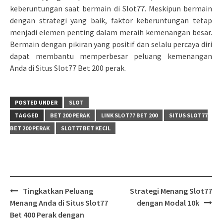
keberuntungan saat bermain di Slot77. Meskipun bermain
dengan strategi yang baik, faktor keberuntungan tetap
menjadi elemen penting dalam meraih kemenangan besar.
Bermain dengan pikiran yang positif dan selalu percaya diri
dapat membantu memperbesar peluang kemenangan
Anda di Situs Slot77 Bet 200 perak.
POSTED UNDER
SLOT
TAGGED
BET 200 PERAK
LINK SLOT77 BET 200
SITUS SLOT77
BET 200 PERAK
SLOT77 BET KECIL
Post
Tingkatkan Peluang
Strategi Menang Slot77
navigation
Menang Anda di Situs Slot77
dengan Modal 10k
Bet 400 Perak dengan