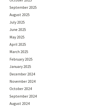
September 2025
August 2025
July 2025
June 2025
May 2025
April 2025
March 2025
February 2025
January 2025
December 2024
November 2024
October 2024
September 2024
August 2024