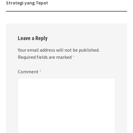
Strategi yang Tepat
Leave a Reply
Your email address will not be published.
Required fields are marked
*
Comment
*