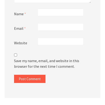
Name
*
Email
*
Website
Save my name, email, and website in this
browser for the next time I comment.