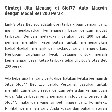
Strategi Jitu Menang di Slot77 Auto Maxwin
dengan Modal Bet 200 Perak
Link Slot77 Bet 200 adalah opsi terbaik bagi pemain yang
ingin mendapatkan kemenangan besar dengan modal
terbatas. Dengan melakukan taruhan bet 200 perak,
pemain memiliki kesempatan untuk memenangkan
hadiah-hadiah menarik dan jackpot yang menggiurkan.
Meskipun taruhannya kecil, peluang untuk meraih
kemenangan besar tetap terbuka lebar di Situs Slot77 Bet
200 perak.
Ada beberapa hal yang perlu diperhatikan ketika bermain di
Situs Slot77 Bet 200 perak. Pertama, pastikan untuk
memilih game yang sesuai dengan selera dan kemampuan
Anda. Ada berbagai jenis permainan slot yang tersedia di
Slot77, mulai dari yang simpel hingga yang kompleks.
Pilihlah permainan yang Anda kuasai dan pahami aturan