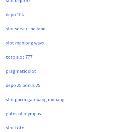
slot depo 5k
depo 10k
slot server thailand
slot mahjong ways
toto slot 777
pragmatic slot
depo 25 bonus 25
slot gacor gampang menang
gates of olympus
slot toto