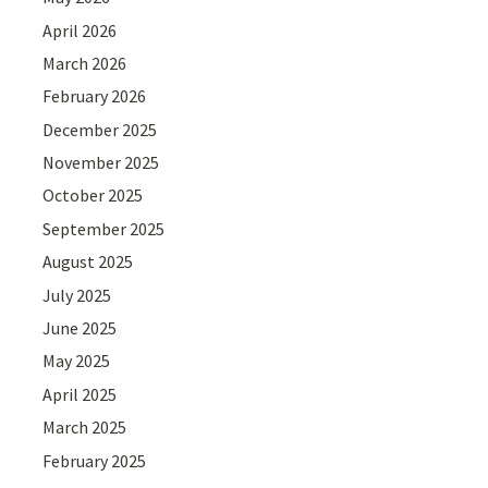
April 2026
March 2026
February 2026
December 2025
November 2025
October 2025
September 2025
August 2025
July 2025
June 2025
May 2025
April 2025
March 2025
February 2025