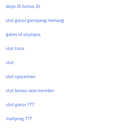
depo 25 bonus 25
slot gacor gampang menang
gates of olympus
slot toto
slot
slot spaceman
slot bonus new member
slot gacor 777
mahjong 777