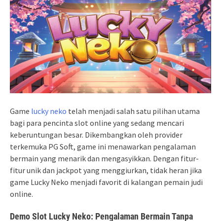
Game
lucky neko
telah menjadi salah satu pilihan utama
bagi para pencinta slot online yang sedang mencari
keberuntungan besar. Dikembangkan oleh provider
terkemuka PG Soft, game ini menawarkan pengalaman
bermain yang menarik dan mengasyikkan. Dengan fitur-
fitur unik dan jackpot yang menggiurkan, tidak heran jika
game Lucky Neko menjadi favorit di kalangan pemain judi
online.
Demo Slot Lucky Neko: Pengalaman Bermain Tanpa