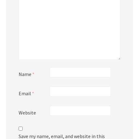
Name
*
Email
*
Website
Save my name, email, and website in this