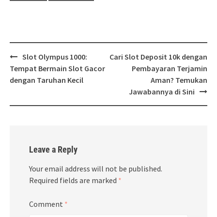
Post
Slot Olympus 1000:
Cari Slot Deposit 10k dengan
navigation
Tempat Bermain Slot Gacor
Pembayaran Terjamin
dengan Taruhan Kecil
Aman? Temukan
Jawabannya di Sini
Leave a Reply
Your email address will not be published.
Required fields are marked
*
Comment
*