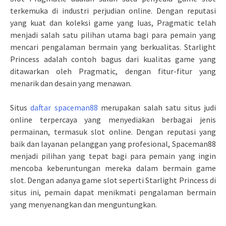
terkemuka di industri perjudian online. Dengan reputasi
yang kuat dan koleksi game yang luas, Pragmatic telah
menjadi salah satu pilihan utama bagi para pemain yang
mencari pengalaman bermain yang berkualitas. Starlight
Princess adalah contoh bagus dari kualitas game yang
ditawarkan oleh Pragmatic, dengan fitur-fitur yang
menarik dan desain yang menawan.
Situs
daftar spaceman88
merupakan salah satu situs judi
online terpercaya yang menyediakan berbagai jenis
permainan, termasuk slot online. Dengan reputasi yang
baik dan layanan pelanggan yang profesional, Spaceman88
menjadi pilihan yang tepat bagi para pemain yang ingin
mencoba keberuntungan mereka dalam bermain game
slot. Dengan adanya game slot seperti Starlight Princess di
situs ini, pemain dapat menikmati pengalaman bermain
yang menyenangkan dan menguntungkan.