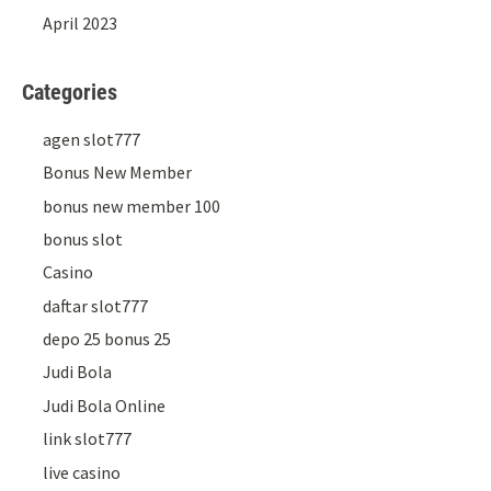
April 2023
Categories
agen slot777
Bonus New Member
bonus new member 100
bonus slot
Casino
daftar slot777
depo 25 bonus 25
Judi Bola
Judi Bola Online
link slot777
live casino