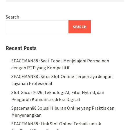
Search
SEARCH
Recent Posts
SPACEMAN88 : Saat Tepat Menjelajahi Permainan
dengan RTP yang Kompetitif
SPACEMAN88 : Situs Slot Online Terpercaya dengan
Layanan Profesional
Slot Gacor 2026: Teknologi AI, Fitur Hybrid, dan
Pengaruh Komunitas di Era Digital
Spaceman88 Solusi Hiburan Online yang Praktis dan
Menyenangkan
SPACEMAN88 : Link Slot Online Terbaik untuk