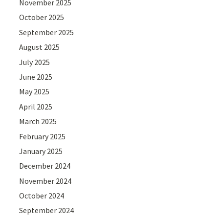
November 2025
October 2025
September 2025
August 2025
July 2025
June 2025
May 2025
April 2025
March 2025
February 2025
January 2025
December 2024
November 2024
October 2024
September 2024