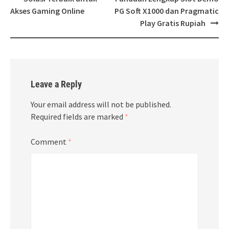
navigation
Akses Gaming Online
PG Soft X1000 dan Pragmatic
Play Gratis Rupiah
Leave a Reply
Your email address will not be published.
Required fields are marked
*
Comment
*