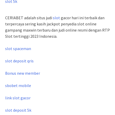
slot 5k
CERIABET adalah situs judi
slot
gacor hari ini terbaik dan
terpercaya sering kasih jackpot penyedia slot online
gampang maxwin terbaru dan judi online resmi dengan RTP
Slot tertinggi 2023 Indonesia.
slot spaceman
slot deposit qris
Bonus new member
sbobet mobile
link slot gacor
slot deposit 5k