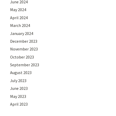
June 2024
May 2024
April 2024
March 2024
January 2024
December 2023
November 2023
October 2023
September 2023
August 2023
July 2023
June 2023
May 2023
April 2023