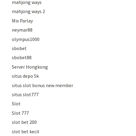
mahjong ways
mahjong ways 2
Mix Parlay
neymar88
olympus1000
sbobet
sbobet88
Server Hongkong
situs depo 5k
situs slot bonus new member
situs slot777
Slot
Slot 777
slot bet 200
slot bet kecil