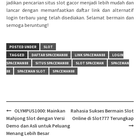
jadikan pencarian situs slot gacor menjadi lebih mudah dan
lancar dengan memanfaatkan daftar link dan alternatif
login terbaru yang telah disediakan. Selamat bermain dan
semoga beruntung!
POSTED UNDER
SLOT
TAGGED
DAFTAR SPACEMAN88
LINK SPACEMAN88
LOGIN
SPACEMAN88
SITUS SPACEMAN88
SLOT SPACEMAN
SPACEMAN
88
SPACEMAN SLOT
SPACEMAN88
Post
OLYMPUS1000: Mainkan
Rahasia Sukses Bermain Slot
navigation
Mahjong Slot dengan Versi
Online di Slot777 Terungkap
Demo dan Asli untuk Peluang
Menang Lebih Besar