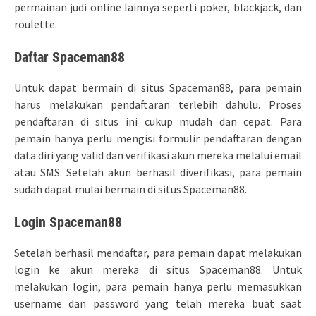
permainan judi online lainnya seperti poker, blackjack, dan
roulette.
Daftar Spaceman88
Untuk dapat bermain di situs Spaceman88, para pemain
harus melakukan pendaftaran terlebih dahulu. Proses
pendaftaran di situs ini cukup mudah dan cepat. Para
pemain hanya perlu mengisi formulir pendaftaran dengan
data diri yang valid dan verifikasi akun mereka melalui email
atau SMS. Setelah akun berhasil diverifikasi, para pemain
sudah dapat mulai bermain di situs Spaceman88.
Login Spaceman88
Setelah berhasil mendaftar, para pemain dapat melakukan
login ke akun mereka di situs Spaceman88. Untuk
melakukan login, para pemain hanya perlu memasukkan
username dan password yang telah mereka buat saat