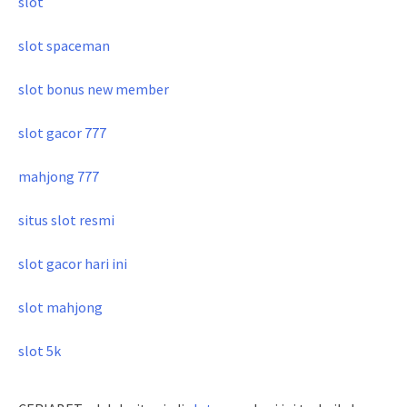
slot
slot spaceman
slot bonus new member
slot gacor 777
mahjong 777
situs slot resmi
slot gacor hari ini
slot mahjong
slot 5k