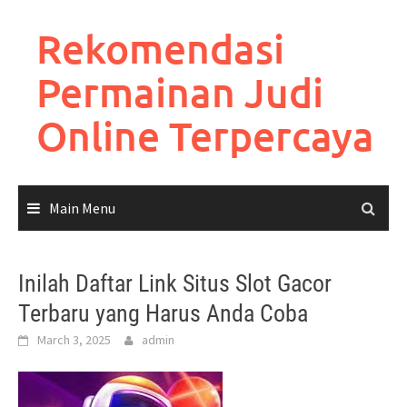
Skip
to
Rekomendasi
content
Permainan Judi
Online Terpercaya
Main Menu
Inilah Daftar Link Situs Slot Gacor
Terbaru yang Harus Anda Coba
March 3, 2025
admin