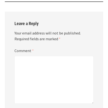
Leave a Reply
Your email address will not be published.
Required fields are marked
*
Comment
*