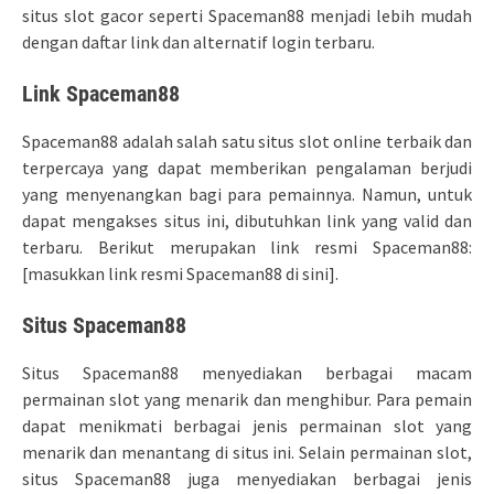
situs slot gacor seperti Spaceman88 menjadi lebih mudah
dengan daftar link dan alternatif login terbaru.
Link Spaceman88
Spaceman88 adalah salah satu situs slot online terbaik dan
terpercaya yang dapat memberikan pengalaman berjudi
yang menyenangkan bagi para pemainnya. Namun, untuk
dapat mengakses situs ini, dibutuhkan link yang valid dan
terbaru. Berikut merupakan link resmi Spaceman88:
[masukkan link resmi Spaceman88 di sini].
Situs Spaceman88
Situs Spaceman88 menyediakan berbagai macam
permainan slot yang menarik dan menghibur. Para pemain
dapat menikmati berbagai jenis permainan slot yang
menarik dan menantang di situs ini. Selain permainan slot,
situs Spaceman88 juga menyediakan berbagai jenis