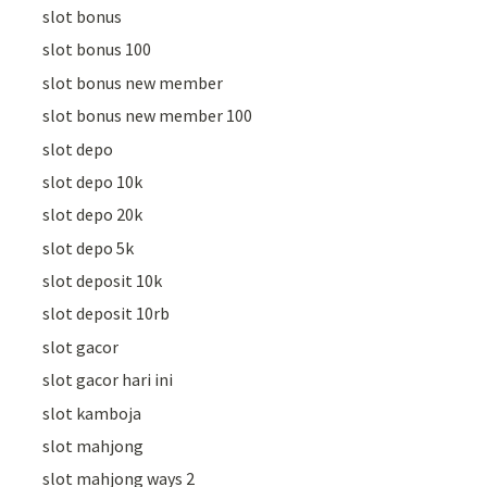
slot bonus
slot bonus 100
slot bonus new member
slot bonus new member 100
slot depo
slot depo 10k
slot depo 20k
slot depo 5k
slot deposit 10k
slot deposit 10rb
slot gacor
slot gacor hari ini
slot kamboja
slot mahjong
slot mahjong ways 2