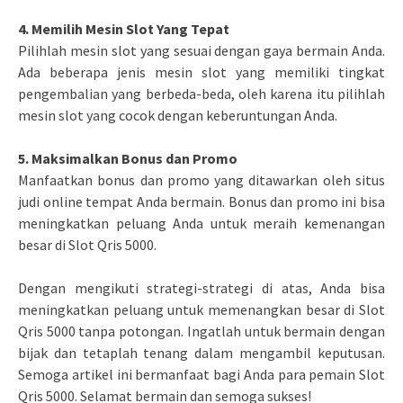
4. Memilih Mesin Slot Yang Tepat
Pilihlah mesin slot yang sesuai dengan gaya bermain Anda.
Ada beberapa jenis mesin slot yang memiliki tingkat
pengembalian yang berbeda-beda, oleh karena itu pilihlah
mesin slot yang cocok dengan keberuntungan Anda.
5. Maksimalkan Bonus dan Promo
Manfaatkan bonus dan promo yang ditawarkan oleh situs
judi online tempat Anda bermain. Bonus dan promo ini bisa
meningkatkan peluang Anda untuk meraih kemenangan
besar di Slot Qris 5000.
Dengan mengikuti strategi-strategi di atas, Anda bisa
meningkatkan peluang untuk memenangkan besar di Slot
Qris 5000 tanpa potongan. Ingatlah untuk bermain dengan
bijak dan tetaplah tenang dalam mengambil keputusan.
Semoga artikel ini bermanfaat bagi Anda para pemain Slot
Qris 5000. Selamat bermain dan semoga sukses!