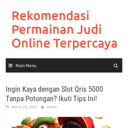
Skip
to
Rekomendasi
content
Permainan Judi
Online Terpercaya
Main Menu
Ingin Kaya dengan Slot Qris 5000
Tanpa Potongan? Ikuti Tips Ini!
March 10, 2025
admin