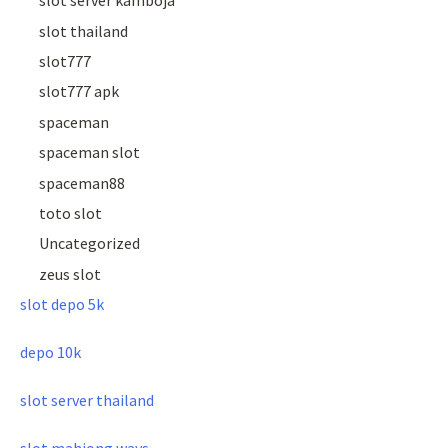
slot server kamboja
slot thailand
slot777
slot777 apk
spaceman
spaceman slot
spaceman88
toto slot
Uncategorized
zeus slot
slot depo 5k
depo 10k
slot server thailand