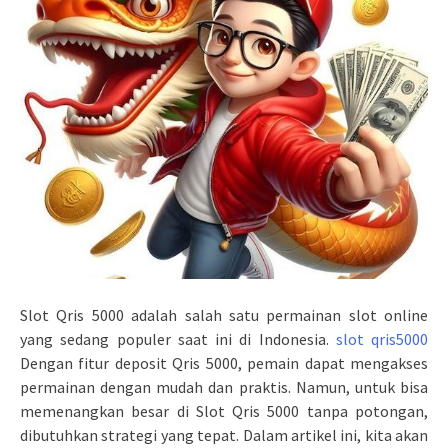
Slot Qris 5000 adalah salah satu permainan slot online
yang sedang populer saat ini di Indonesia.
slot qris5000
Dengan fitur deposit Qris 5000, pemain dapat mengakses
permainan dengan mudah dan praktis. Namun, untuk bisa
memenangkan besar di Slot Qris 5000 tanpa potongan,
dibutuhkan strategi yang tepat. Dalam artikel ini, kita akan