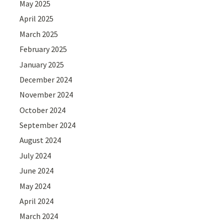
May 2025
April 2025
March 2025
February 2025
January 2025
December 2024
November 2024
October 2024
September 2024
August 2024
July 2024
June 2024
May 2024
April 2024
March 2024