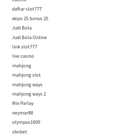
daftar slot777
depo 25 bonus 25
Judi Bola
Judi Bola Online
link slot777
live casino
mahjong
mahjong slot
mahjong ways
mahjong ways 2
Mix Parlay
neymar88
olympus1000
sbobet