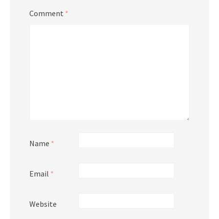
Comment
*
Name
*
Email
*
Website