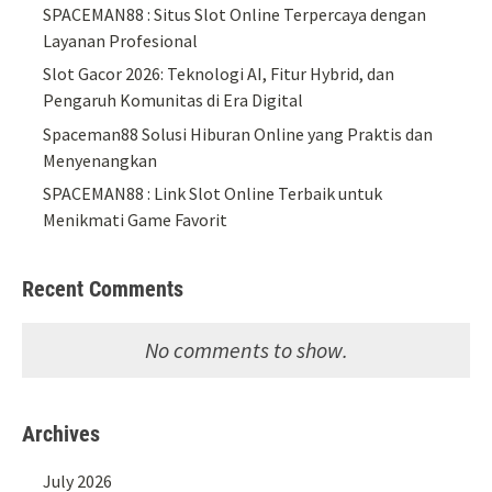
SPACEMAN88 : Situs Slot Online Terpercaya dengan
Layanan Profesional
Slot Gacor 2026: Teknologi AI, Fitur Hybrid, dan
Pengaruh Komunitas di Era Digital
Spaceman88 Solusi Hiburan Online yang Praktis dan
Menyenangkan
SPACEMAN88 : Link Slot Online Terbaik untuk
Menikmati Game Favorit
Recent Comments
No comments to show.
Archives
July 2026