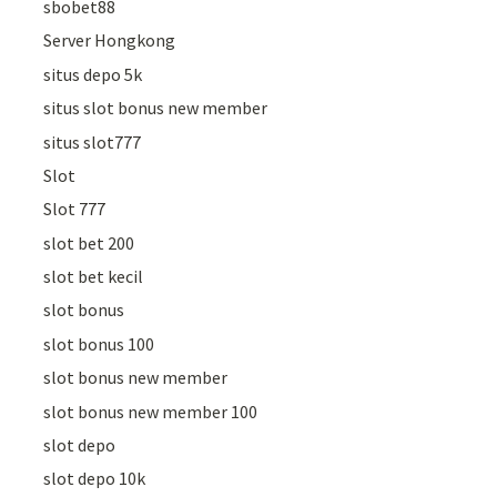
sbobet88
Server Hongkong
situs depo 5k
situs slot bonus new member
situs slot777
Slot
Slot 777
slot bet 200
slot bet kecil
slot bonus
slot bonus 100
slot bonus new member
slot bonus new member 100
slot depo
slot depo 10k