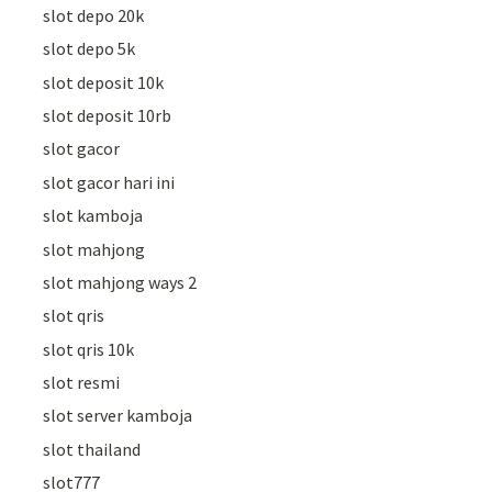
slot depo 20k
slot depo 5k
slot deposit 10k
slot deposit 10rb
slot gacor
slot gacor hari ini
slot kamboja
slot mahjong
slot mahjong ways 2
slot qris
slot qris 10k
slot resmi
slot server kamboja
slot thailand
slot777