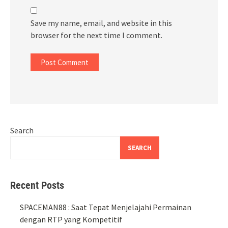
Save my name, email, and website in this
browser for the next time I comment.
Search
SEARCH
Recent Posts
SPACEMAN88 : Saat Tepat Menjelajahi Permainan
dengan RTP yang Kompetitif