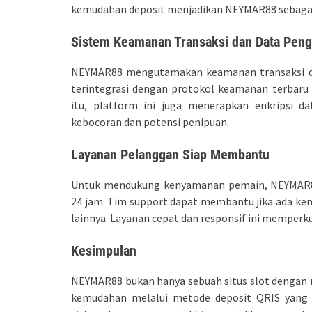
kemudahan deposit menjadikan NEYMAR88 sebagai 
Sistem Keamanan Transaksi dan Data Pen
NEYMAR88 mengutamakan keamanan transaksi da
terintegrasi dengan protokol keamanan terbaru 
itu, platform ini juga menerapkan enkripsi da
kebocoran dan potensi penipuan.
Layanan Pelanggan Siap Membantu
Untuk mendukung kenyamanan pemain, NEYMAR8
24 jam. Tim support dapat membantu jika ada ke
lainnya. Layanan cepat dan responsif ini memper
Kesimpulan
NEYMAR88 bukan hanya sebuah situs slot dengan 
kemudahan melalui metode deposit QRIS yang p