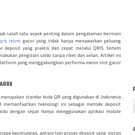
njadi salah satu aspek penting dalam pengalaman bermain
qris resmi
gacor yang tidak hanya menawarkan peluang
e deposit yang praktis dan cepat melalui QRIS. Sistem
ukan pengisian saldo tanpa ribet dan aman. Artikel ini
atform yang menggabungkan performa mesin slot gacor
MAR88
 merupakan standar kode QR yang digunakan di Indonesia
8 memanfaatkan teknologi ini sebagai metode deposit
ldo dengan cepat hanya menggunakan aplikasi mobile
pa keuntungan, antara lain proses deposit yang instan