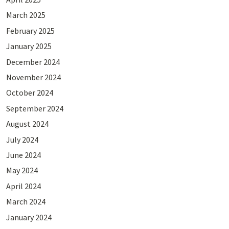
March 2025
February 2025
January 2025
December 2024
November 2024
October 2024
September 2024
August 2024
July 2024
June 2024
May 2024
April 2024
March 2024
January 2024