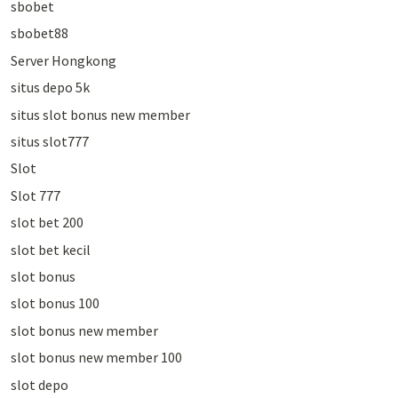
sbobet
sbobet88
Server Hongkong
situs depo 5k
situs slot bonus new member
situs slot777
Slot
Slot 777
slot bet 200
slot bet kecil
slot bonus
slot bonus 100
slot bonus new member
slot bonus new member 100
slot depo