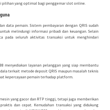
pilihan yang optimal bagi penggemar slot online.
gguna
n data pemain. Sistem pembayaran dengan QRIS sudah
untuk melindungi informasi pribadi dan keuangan. Selain
ta pada seluruh aktivitas transaksi untuk menghindari
8 menyediakan layanan pelanggan yang siap membantu
ndala terkait metode deposit QRIS maupun masalah teknis
kuat kepercayaan pemain terhadap platform.
mesin yang gacor dan RTP tinggi, tetapi juga memberikan
raktis dan cepat. Kemudahan transaksi yang didukung