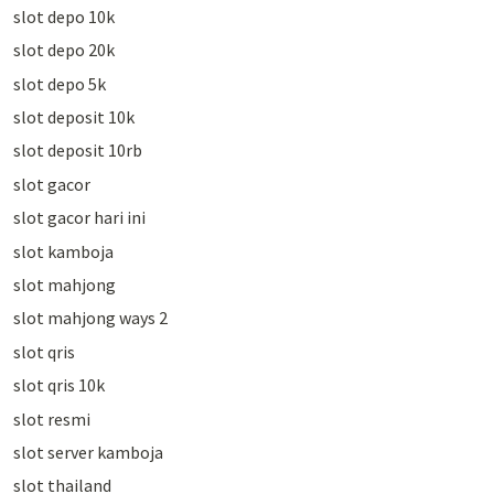
slot depo 10k
slot depo 20k
slot depo 5k
slot deposit 10k
slot deposit 10rb
slot gacor
slot gacor hari ini
slot kamboja
slot mahjong
slot mahjong ways 2
slot qris
slot qris 10k
slot resmi
slot server kamboja
slot thailand