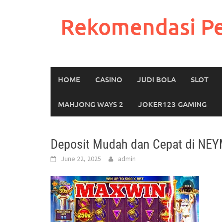
Skip
to
Rekomendasi Pe
content
HOME
CASINO
JUDI BOLA
SLOT
MAHJONG WAYS 2
JOKER123 GAMING
Deposit Mudah dan Cepat di NE
June 22, 2025
admin