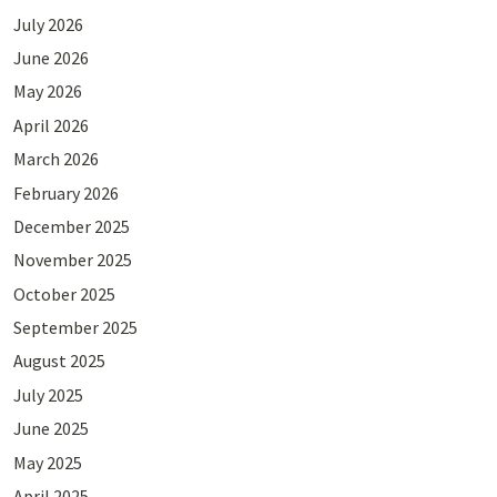
July 2026
June 2026
May 2026
April 2026
March 2026
February 2026
December 2025
November 2025
October 2025
September 2025
August 2025
July 2025
June 2025
May 2025
April 2025