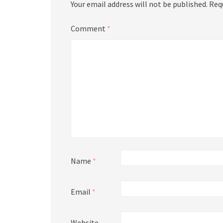
Your email address will not be published.
Req
Comment
*
Name
*
Email
*
Website