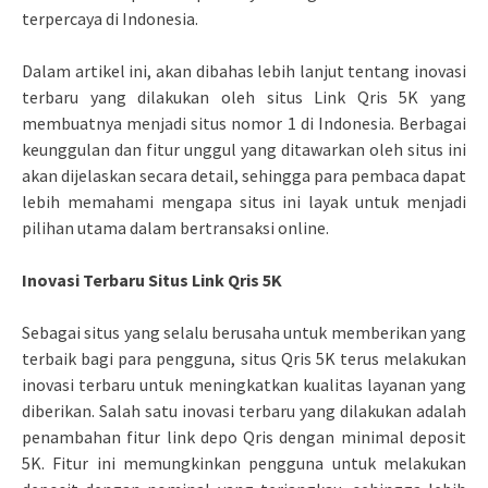
terpercaya di Indonesia.
Dalam artikel ini, akan dibahas lebih lanjut tentang inovasi
terbaru yang dilakukan oleh situs Link Qris 5K yang
membuatnya menjadi situs nomor 1 di Indonesia. Berbagai
keunggulan dan fitur unggul yang ditawarkan oleh situs ini
akan dijelaskan secara detail, sehingga para pembaca dapat
lebih memahami mengapa situs ini layak untuk menjadi
pilihan utama dalam bertransaksi online.
Inovasi Terbaru Situs Link Qris 5K
Sebagai situs yang selalu berusaha untuk memberikan yang
terbaik bagi para pengguna, situs Qris 5K terus melakukan
inovasi terbaru untuk meningkatkan kualitas layanan yang
diberikan. Salah satu inovasi terbaru yang dilakukan adalah
penambahan fitur link depo Qris dengan minimal deposit
5K. Fitur ini memungkinkan pengguna untuk melakukan