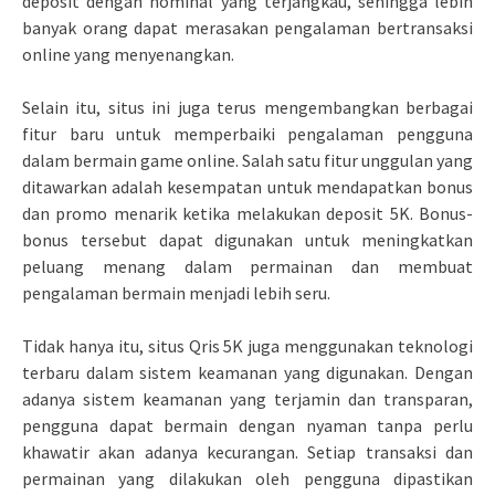
deposit dengan nominal yang terjangkau, sehingga lebih
banyak orang dapat merasakan pengalaman bertransaksi
online yang menyenangkan.
Selain itu, situs ini juga terus mengembangkan berbagai
fitur baru untuk memperbaiki pengalaman pengguna
dalam bermain game online. Salah satu fitur unggulan yang
ditawarkan adalah kesempatan untuk mendapatkan bonus
dan promo menarik ketika melakukan deposit 5K. Bonus-
bonus tersebut dapat digunakan untuk meningkatkan
peluang menang dalam permainan dan membuat
pengalaman bermain menjadi lebih seru.
Tidak hanya itu, situs Qris 5K juga menggunakan teknologi
terbaru dalam sistem keamanan yang digunakan. Dengan
adanya sistem keamanan yang terjamin dan transparan,
pengguna dapat bermain dengan nyaman tanpa perlu
khawatir akan adanya kecurangan. Setiap transaksi dan
permainan yang dilakukan oleh pengguna dipastikan