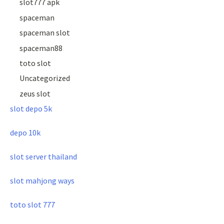
slot777 apk
spaceman
spaceman slot
spaceman88
toto slot
Uncategorized
zeus slot
slot depo 5k
depo 10k
slot server thailand
slot mahjong ways
toto slot 777