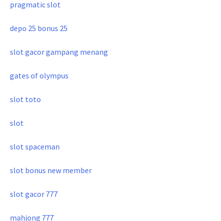
pragmatic slot
depo 25 bonus 25
slot gacor gampang menang
gates of olympus
slot toto
slot
slot spaceman
slot bonus new member
slot gacor 777
mahjong 777