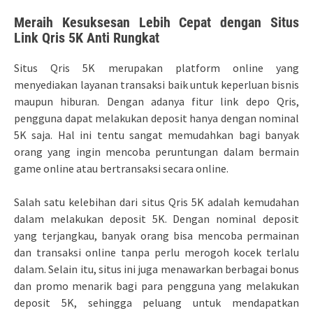
Meraih Kesuksesan Lebih Cepat dengan Situs
Link Qris 5K Anti Rungkat
Situs Qris 5K merupakan platform online yang
menyediakan layanan transaksi baik untuk keperluan bisnis
maupun hiburan. Dengan adanya fitur link depo Qris,
pengguna dapat melakukan deposit hanya dengan nominal
5K saja. Hal ini tentu sangat memudahkan bagi banyak
orang yang ingin mencoba peruntungan dalam bermain
game online atau bertransaksi secara online.
Salah satu kelebihan dari situs Qris 5K adalah kemudahan
dalam melakukan deposit 5K. Dengan nominal deposit
yang terjangkau, banyak orang bisa mencoba permainan
dan transaksi online tanpa perlu merogoh kocek terlalu
dalam. Selain itu, situs ini juga menawarkan berbagai bonus
dan promo menarik bagi para pengguna yang melakukan
deposit 5K, sehingga peluang untuk mendapatkan