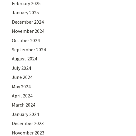
February 2025
January 2025
December 2024
November 2024
October 2024
September 2024
August 2024
July 2024
June 2024
May 2024
April 2024
March 2024
January 2024
December 2023
November 2023