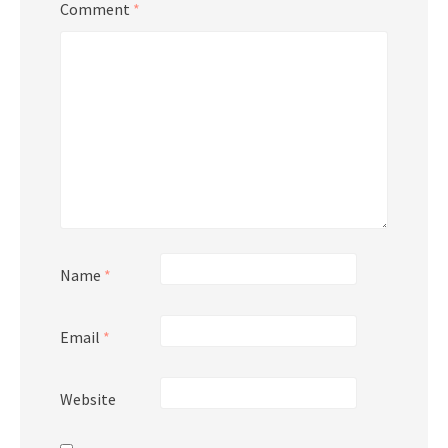
Comment
*
Name
*
Email
*
Website