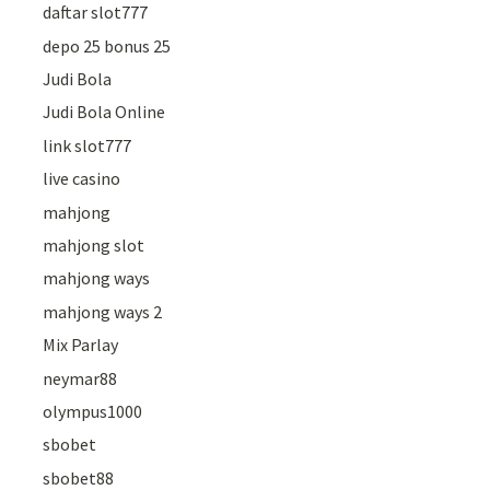
daftar slot777
depo 25 bonus 25
Judi Bola
Judi Bola Online
link slot777
live casino
mahjong
mahjong slot
mahjong ways
mahjong ways 2
Mix Parlay
neymar88
olympus1000
sbobet
sbobet88