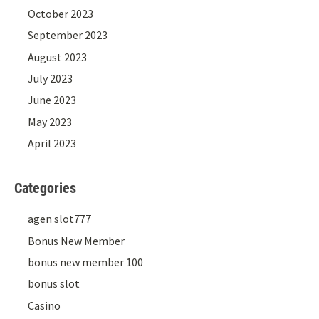
October 2023
September 2023
August 2023
July 2023
June 2023
May 2023
April 2023
Categories
agen slot777
Bonus New Member
bonus new member 100
bonus slot
Casino