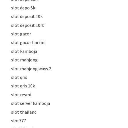
slot depo 5k
slot deposit 10k
slot deposit 10rb
slot gacor
slot gacor hari ini
slot kamboja
slot mahjong
slot mahjong ways 2
slot qris
slot qris 10k
slot resmi
slot server kamboja
slot thailand
slot777