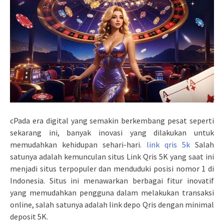
cPada era digital yang semakin berkembang pesat seperti
sekarang ini, banyak inovasi yang dilakukan untuk
memudahkan kehidupan sehari-hari.
link qris 5k
Salah
satunya adalah kemunculan situs Link Qris 5K yang saat ini
menjadi situs terpopuler dan menduduki posisi nomor 1 di
Indonesia. Situs ini menawarkan berbagai fitur inovatif
yang memudahkan pengguna dalam melakukan transaksi
online, salah satunya adalah link depo Qris dengan minimal
deposit 5K.