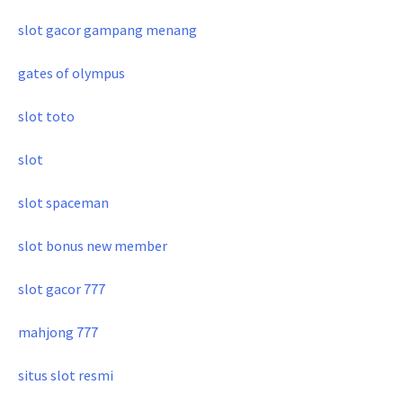
slot gacor gampang menang
gates of olympus
slot toto
slot
slot spaceman
slot bonus new member
slot gacor 777
mahjong 777
situs slot resmi