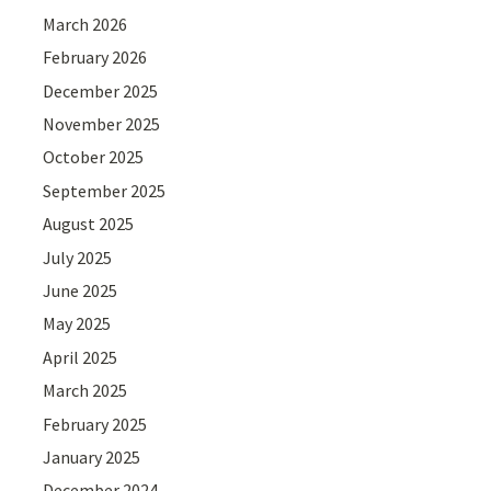
March 2026
February 2026
December 2025
November 2025
October 2025
September 2025
August 2025
July 2025
June 2025
May 2025
April 2025
March 2025
February 2025
January 2025
December 2024