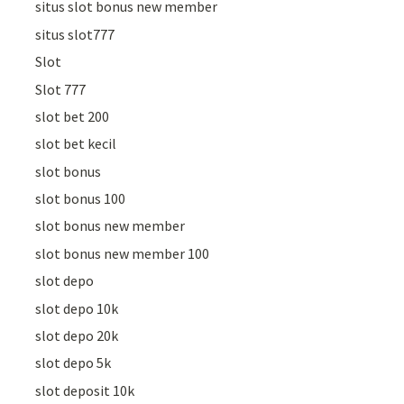
situs slot bonus new member
situs slot777
Slot
Slot 777
slot bet 200
slot bet kecil
slot bonus
slot bonus 100
slot bonus new member
slot bonus new member 100
slot depo
slot depo 10k
slot depo 20k
slot depo 5k
slot deposit 10k