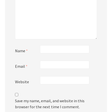
Name
*
Email
*
Website
Save my name, email, and website in this
browser for the next time I comment.