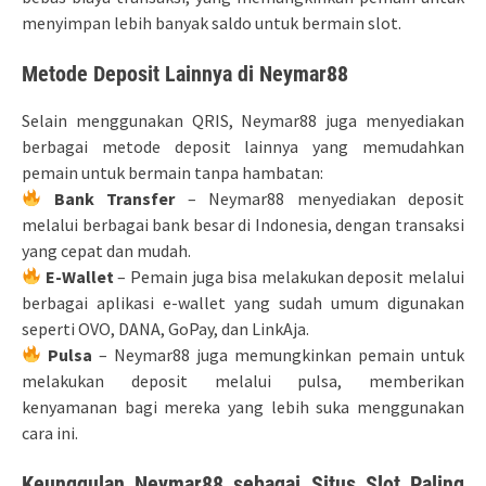
menyimpan lebih banyak saldo untuk bermain slot.
Metode Deposit Lainnya di Neymar88
Selain menggunakan QRIS, Neymar88 juga menyediakan
berbagai metode deposit lainnya yang memudahkan
pemain untuk bermain tanpa hambatan:
Bank Transfer
– Neymar88 menyediakan deposit
melalui berbagai bank besar di Indonesia, dengan transaksi
yang cepat dan mudah.
E-Wallet
– Pemain juga bisa melakukan deposit melalui
berbagai aplikasi e-wallet yang sudah umum digunakan
seperti OVO, DANA, GoPay, dan LinkAja.
Pulsa
– Neymar88 juga memungkinkan pemain untuk
melakukan deposit melalui pulsa, memberikan
kenyamanan bagi mereka yang lebih suka menggunakan
cara ini.
Keunggulan Neymar88 sebagai Situs Slot Paling