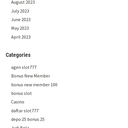
August 2023
July 2023
June 2023
May 2023
April 2023
Categories
agen slot777
Bonus New Member
bonus new member 100
bonus slot
Casino
daftar slot777
depo 25 bonus 25
Judi Bola