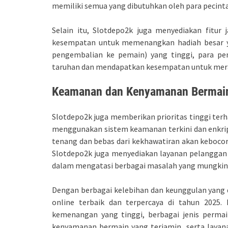
memiliki semua yang dibutuhkan oleh para pecinta 
Selain itu, Slotdepo2k juga menyediakan fitu
kesempatan untuk memenangkan hadiah besar ya
pengembalian ke pemain) yang tinggi, para pe
taruhan dan mendapatkan kesempatan untuk merai
Keamanan dan Kenyamanan Bermain
Slotdepo2k juga memberikan prioritas tinggi t
menggunakan sistem keamanan terkini dan enkrip
tenang dan bebas dari kekhawatiran akan kebocoran
Slotdepo2k juga menyediakan layanan pelangga
dalam mengatasi berbagai masalah yang mungkin
Dengan berbagai kelebihan dan keunggulan yang di
online terbaik dan terpercaya di tahun 2025
kemenangan yang tinggi, berbagai jenis permain
kenyamanan bermain yang terjamin, serta layana