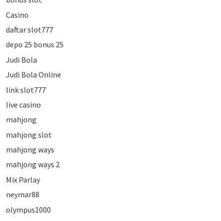
Casino
daftar slot777
depo 25 bonus 25
Judi Bola
Judi Bola Online
link slot777
live casino
mahjong
mahjong slot
mahjong ways
mahjong ways 2
Mix Parlay
neymar88
olympus1000