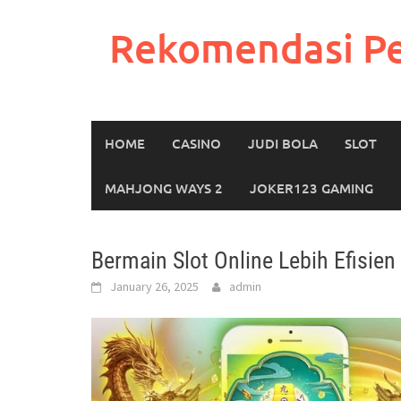
Skip
to
Rekomendasi Pe
content
HOME
CASINO
JUDI BOLA
SLOT
MAHJONG WAYS 2
JOKER123 GAMING
Bermain Slot Online Lebih Efisie
January 26, 2025
admin