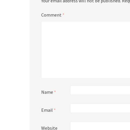
Your email address will not be published.
Req
Comment
*
Name
*
Email
*
Website