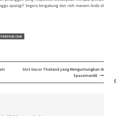
tunggu apalagi? Segera bergabung dan raih maxwin Anda di
OTDEPO2K.COM
ati
Slot Gacor Thailand yang Menguntungkan di
Spaceman88