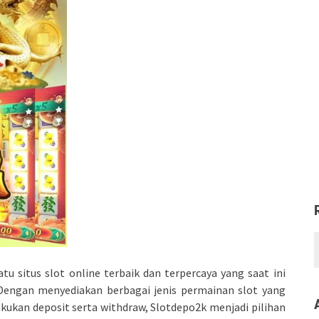
tu situs slot online terbaik dan terpercaya yang saat ini
. Dengan menyediakan berbagai jenis permainan slot yang
kan deposit serta withdraw, Slotdepo2k menjadi pilihan