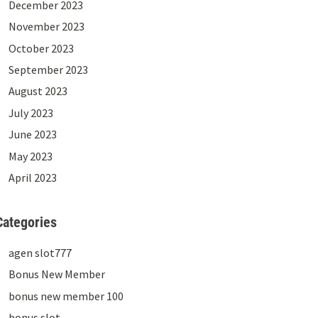
December 2023
November 2023
October 2023
September 2023
August 2023
July 2023
June 2023
May 2023
April 2023
Categories
agen slot777
Bonus New Member
bonus new member 100
bonus slot