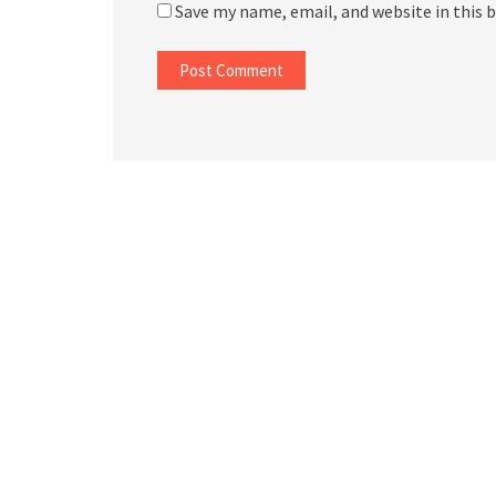
Save my name, email, and website in this 