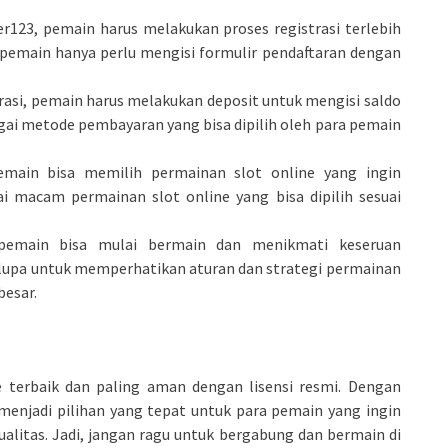
er123, pemain harus melakukan proses registrasi terlebih
, pemain hanya perlu mengisi formulir pendaftaran dengan
trasi, pemain harus melakukan deposit untuk mengisi saldo
ai metode pembayaran yang bisa dipilih oleh para pemain
 pemain bisa memilih permainan slot online yang ingin
 macam permainan slot online yang bisa dipilih sesuai
 pemain bisa mulai bermain dan menikmati keseruan
n lupa untuk memperhatikan aturan dan strategi permainan
besar.
 terbaik dan paling aman dengan lisensi resmi. Dengan
enjadi pilihan yang tepat untuk para pemain yang ingin
alitas. Jadi, jangan ragu untuk bergabung dan bermain di