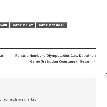
LOGIN
JOKER123 SLOT
JOKER123 TERBARU
ari
Rahasia Membuka Olympus1000: Cara Dapatkan
Game Gratis dan Keuntungan Besar
uired fields are marked
*