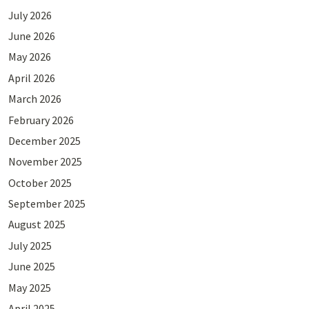
July 2026
June 2026
May 2026
April 2026
March 2026
February 2026
December 2025
November 2025
October 2025
September 2025
August 2025
July 2025
June 2025
May 2025
April 2025