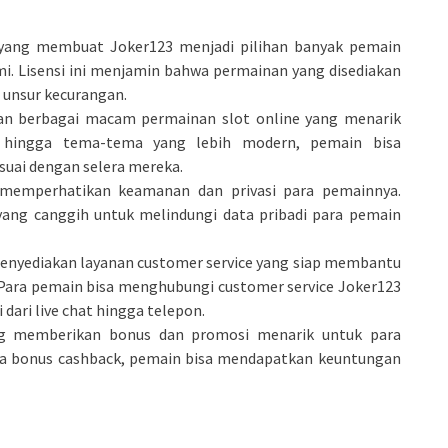
g yang membuat Joker123 menjadi pilihan banyak pemain
mi. Lisensi ini menjamin bahwa permainan yang disediakan
a unsur kecurangan.
n berbagai macam permainan slot online yang menarik
k hingga tema-tema yang lebih modern, pemain bisa
uai dengan selera mereka.
 memperhatikan keamanan dan privasi para pemainnya.
ang canggih untuk melindungi data pribadi para pemain
menyediakan layanan customer service yang siap membantu
Para pemain bisa menghubungi customer service Joker123
dari live chat hingga telepon.
ng memberikan bonus dan promosi menarik untuk para
gga bonus cashback, pemain bisa mendapatkan keuntungan