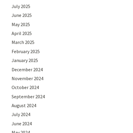
July 2025
June 2025
May 2025
April 2025
March 2025
February 2025
January 2025
December 2024
November 2024
October 2024
September 2024
August 2024
July 2024
June 2024
May 2024