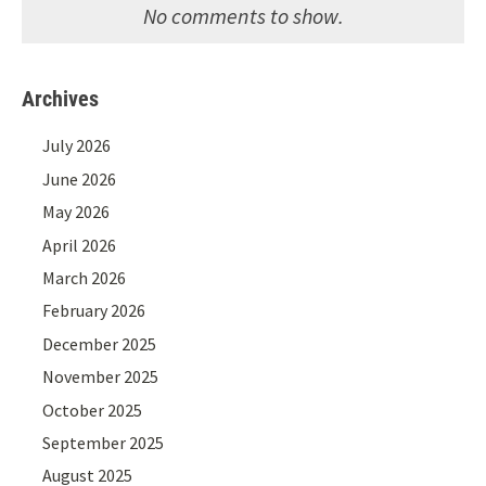
No comments to show.
Archives
July 2026
June 2026
May 2026
April 2026
March 2026
February 2026
December 2025
November 2025
October 2025
September 2025
August 2025