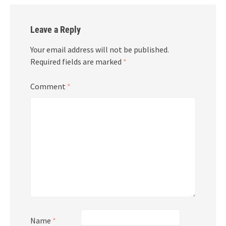
Leave a Reply
Your email address will not be published.
Required fields are marked
*
Comment
*
Name
*