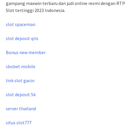
gampang maxwin terbaru dan judi online resmi dengan RTP
Slot tertinggi 2023 Indonesia.
slot spaceman
slot deposit qris
Bonus new member
sbobet mobile
link slot gacor
slot deposit 5k
server thailand
situs slot777