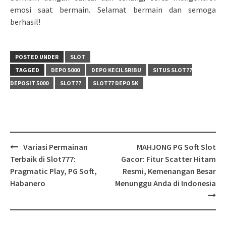
emosi saat bermain. Selamat bermain dan semoga
berhasil!
POSTED UNDER
SLOT
TAGGED
DEPO 5000
DEPO KECIL 5RIBU
SITUS SLOT77
DEPOSIT 5000
SLOT77
SLOT77 DEPO 5K
Post
Variasi Permainan
MAHJONG PG Soft Slot
navigation
Terbaik di Slot777:
Gacor: Fitur Scatter Hitam
Pragmatic Play, PG Soft,
Resmi, Kemenangan Besar
Habanero
Menunggu Anda di Indonesia