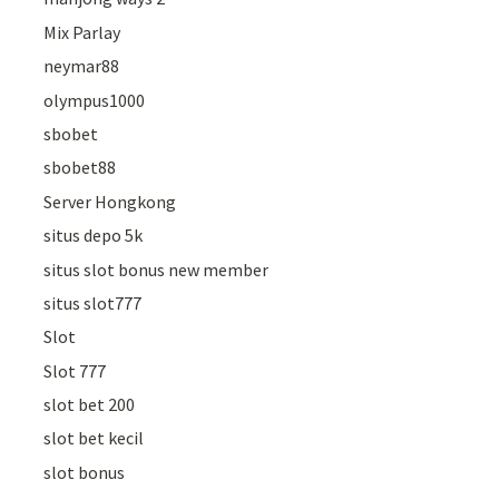
Mix Parlay
neymar88
olympus1000
sbobet
sbobet88
Server Hongkong
situs depo 5k
situs slot bonus new member
situs slot777
Slot
Slot 777
slot bet 200
slot bet kecil
slot bonus