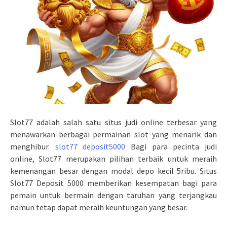
Slot77 adalah salah satu situs judi online terbesar yang
menawarkan berbagai permainan slot yang menarik dan
menghibur.
slot77 deposit5000
Bagi para pecinta judi
online, Slot77 merupakan pilihan terbaik untuk meraih
kemenangan besar dengan modal depo kecil 5ribu. Situs
Slot77 Deposit 5000 memberikan kesempatan bagi para
pemain untuk bermain dengan taruhan yang terjangkau
namun tetap dapat meraih keuntungan yang besar.