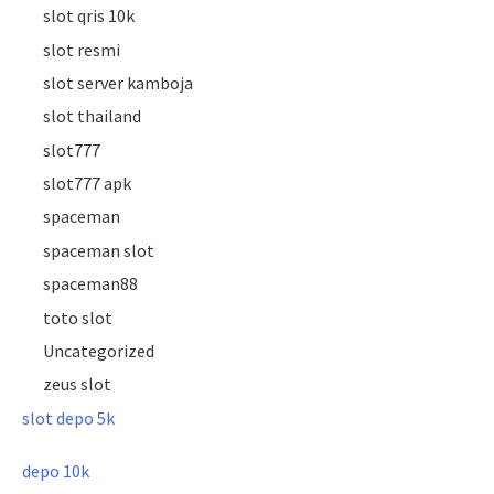
slot qris 10k
slot resmi
slot server kamboja
slot thailand
slot777
slot777 apk
spaceman
spaceman slot
spaceman88
toto slot
Uncategorized
zeus slot
slot depo 5k
depo 10k