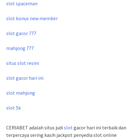
slot spaceman
slot bonus new member
slot gacor 777
mahjong 777
situs slot resmi
slot gacor hari ini
slot mahjong
slot 5k
CERIABET adalah situs judi
slot
gacor hari ini terbaik dan
terpercaya sering kasih jackpot penyedia slot online