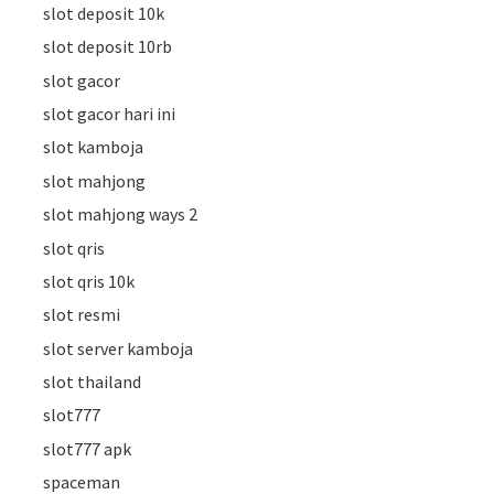
slot deposit 10k
slot deposit 10rb
slot gacor
slot gacor hari ini
slot kamboja
slot mahjong
slot mahjong ways 2
slot qris
slot qris 10k
slot resmi
slot server kamboja
slot thailand
slot777
slot777 apk
spaceman