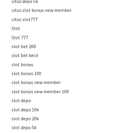
situs depo 5k
situs slot bonus new member
situs slot777
Slot
Slot 777
slot bet 200
slot bet kecil
slot bonus
slot bonus 100
slot bonus new member
slot bonus new member 100
slot depo
slot depo 10k
slot depo 20k
slot depo 5k