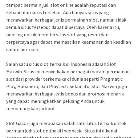
tempat bermain judi slot online adalah reputasi dan
kehandalan situs tersebut. Ada banyak situs yang
menawarkan berbagai jenis permainan slot, namun tidak
semua situs tersebut dapat dipercaya. Oleh karena itu,
penting untuk memilih situs slot yang resmi dan
terpercaya agar dapat memastikan keamanan dan keadilan
dalam bermain.
Salah satu situs slot terbaik di Indonesia adalah Slot
Maxwin. Situs ini menyediakan berbagai macam permainan
slot dari provider terkemuka di dunia seperti Pragmatic
Play, Habanero, dan Playtech. Selain itu, Slot Maxwin juga
menawarkan berbagai jenis bonus dan promosi menarik
yang dapat meningkatkan peluang Anda untuk
memenangkan jackpot.
Slot Gacor juga merupakan salah satu situs terbaik untuk
bermain judi slot online di Indonesia. Situs ini dikenal
dengan tingkat kemenangan yang tinggi dan jackpot besar