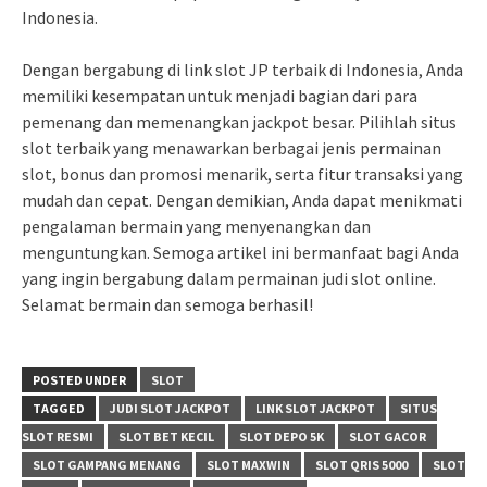
Indonesia.
Dengan bergabung di link slot JP terbaik di Indonesia, Anda
memiliki kesempatan untuk menjadi bagian dari para
pemenang dan memenangkan jackpot besar. Pilihlah situs
slot terbaik yang menawarkan berbagai jenis permainan
slot, bonus dan promosi menarik, serta fitur transaksi yang
mudah dan cepat. Dengan demikian, Anda dapat menikmati
pengalaman bermain yang menyenangkan dan
menguntungkan. Semoga artikel ini bermanfaat bagi Anda
yang ingin bergabung dalam permainan judi slot online.
Selamat bermain dan semoga berhasil!
POSTED UNDER
SLOT
TAGGED
JUDI SLOT JACKPOT
LINK SLOT JACKPOT
SITUS
SLOT RESMI
SLOT BET KECIL
SLOT DEPO 5K
SLOT GACOR
SLOT GAMPANG MENANG
SLOT MAXWIN
SLOT QRIS 5000
SLOT