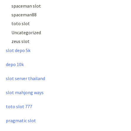
spaceman slot
spaceman88
toto slot
Uncategorized
zeus slot
slot depo 5k
depo 10k
slot server thailand
slot mahjong ways
toto slot 777
pragmatic slot