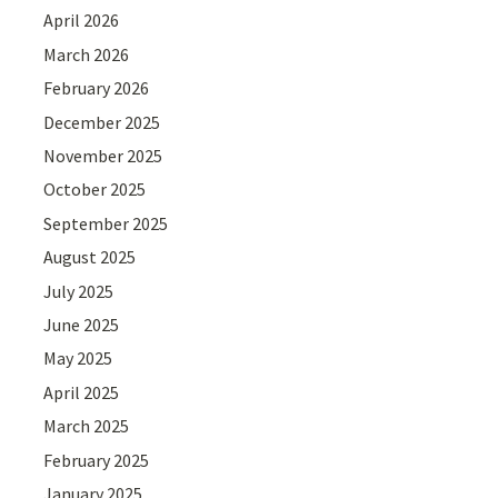
April 2026
March 2026
February 2026
December 2025
November 2025
October 2025
September 2025
August 2025
July 2025
June 2025
May 2025
April 2025
March 2025
February 2025
January 2025