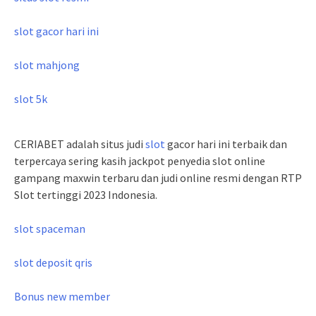
slot gacor hari ini
slot mahjong
slot 5k
CERIABET adalah situs judi
slot
gacor hari ini terbaik dan
terpercaya sering kasih jackpot penyedia slot online
gampang maxwin terbaru dan judi online resmi dengan RTP
Slot tertinggi 2023 Indonesia.
slot spaceman
slot deposit qris
Bonus new member