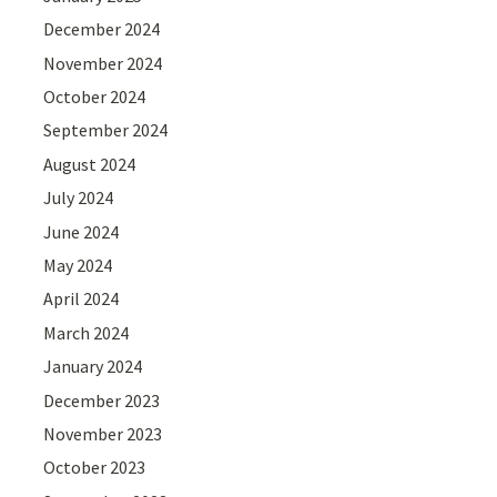
December 2024
November 2024
October 2024
September 2024
August 2024
July 2024
June 2024
May 2024
April 2024
March 2024
January 2024
December 2023
November 2023
October 2023