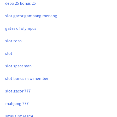
depo 25 bonus 25
slot gacor gampang menang
gates of olympus
slot toto
slot
slot spaceman
slot bonus new member
slot gacor 777
mahjong 777
situs slot resmi