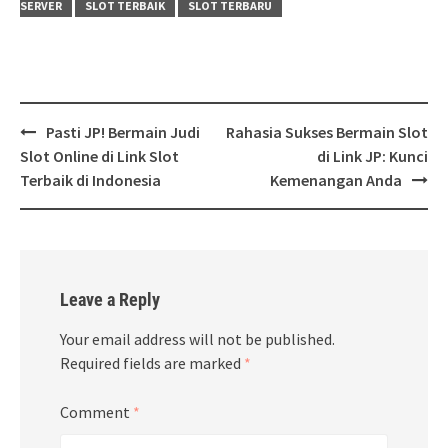
SERVER
SLOT TERBAIK
SLOT TERBARU
Post
Pasti JP! Bermain Judi
Rahasia Sukses Bermain Slot
navigation
Slot Online di Link Slot
di Link JP: Kunci
Terbaik di Indonesia
Kemenangan Anda
Leave a Reply
Your email address will not be published.
Required fields are marked
*
Comment
*