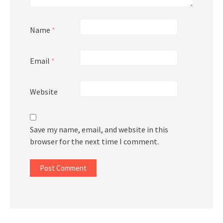
Name
*
Email
*
Website
Save my name, email, and website in this
browser for the next time I comment.