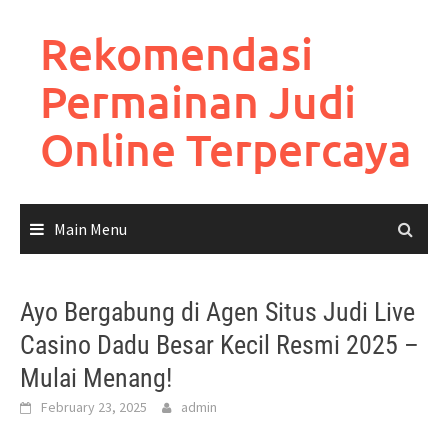
Skip
to
Rekomendasi
content
Permainan Judi
Online Terpercaya
Main Menu
Ayo Bergabung di Agen Situs Judi Live
Casino Dadu Besar Kecil Resmi 2025 –
Mulai Menang!
February 23, 2025
admin