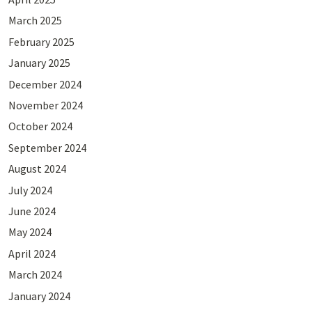
March 2025
February 2025
January 2025
December 2024
November 2024
October 2024
September 2024
August 2024
July 2024
June 2024
May 2024
April 2024
March 2024
January 2024