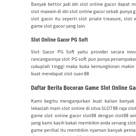
Banyak bettor judi idn slot online gacor dapa
slot maxwin di idn slot online gacor sebab punya 
slot gacor itu seperti slot priate treasure, slo
game slot gacor yang lain.
Slot Online Gacor PG Soft
Slot Gacor PG Soft yaitu provider secara ino
rancangannya slot PG soft pun punya penampakan 
cukuplah tinggi maka buka kemungkinan makin 
buat mendapat slot cuan 88.
Daftar Berita Bocoran Game Slot Online Ga
Kami begitu menganjurkan buat kalian banyak
lekaslah main slot online di situs SLOT88 raja sl
game slot online gacor slot88 dengan slot88 wi
yang kami kasih bakal membikin anda senang slot 
game perihal itu membikin nyaman banyak pemai