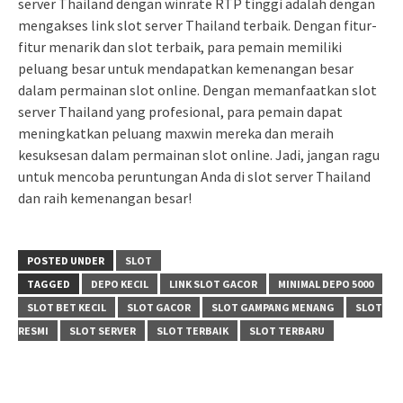
server Thailand dengan winrate RTP tinggi adalah dengan
mengakses link slot server Thailand terbaik. Dengan fitur-
fitur menarik dan slot terbaik, para pemain memiliki
peluang besar untuk mendapatkan kemenangan besar
dalam permainan slot online. Dengan memanfaatkan slot
server Thailand yang profesional, para pemain dapat
meningkatkan peluang maxwin mereka dan meraih
kesuksesan dalam permainan slot online. Jadi, jangan ragu
untuk mencoba peruntungan Anda di slot server Thailand
dan raih kemenangan besar!
POSTED UNDER
SLOT
TAGGED
DEPO KECIL
LINK SLOT GACOR
MINIMAL DEPO 5000
SLOT BET KECIL
SLOT GACOR
SLOT GAMPANG MENANG
SLOT
RESMI
SLOT SERVER
SLOT TERBAIK
SLOT TERBARU