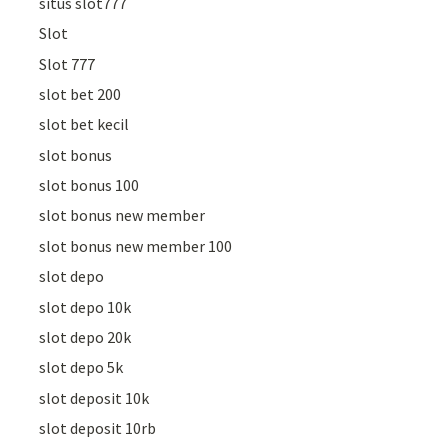
situs slot777
Slot
Slot 777
slot bet 200
slot bet kecil
slot bonus
slot bonus 100
slot bonus new member
slot bonus new member 100
slot depo
slot depo 10k
slot depo 20k
slot depo 5k
slot deposit 10k
slot deposit 10rb