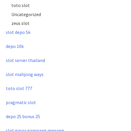
toto slot
Uncategorized
zeus slot
slot depo 5k
depo 10k
slot server thailand
slot mahjong ways
toto slot 777
pragmatic slot
depo 25 bonus 25
slot gacor gampang menang