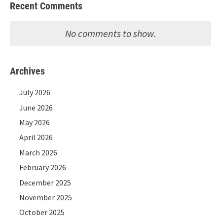
Recent Comments
No comments to show.
Archives
July 2026
June 2026
May 2026
April 2026
March 2026
February 2026
December 2025
November 2025
October 2025