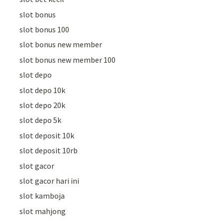
slot bonus
slot bonus 100
slot bonus new member
slot bonus new member 100
slot depo
slot depo 10k
slot depo 20k
slot depo 5k
slot deposit 10k
slot deposit 10rb
slot gacor
slot gacor hari ini
slot kamboja
slot mahjong