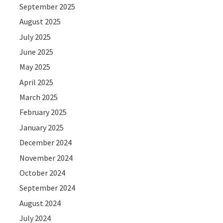
September 2025
August 2025
July 2025
June 2025
May 2025
April 2025
March 2025
February 2025
January 2025
December 2024
November 2024
October 2024
September 2024
August 2024
July 2024