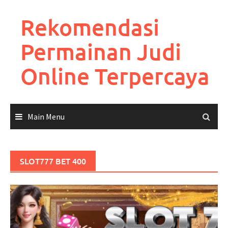
Skip
to
Rekomendasi
content
Permainan Judi
Online Terpercaya
Main Menu
SLOT777 BET 400