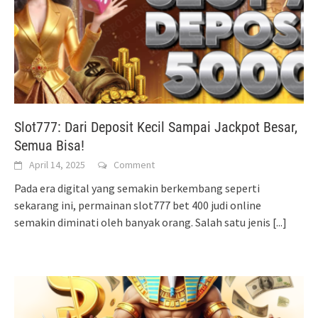
Slot777: Dari Deposit Kecil Sampai Jackpot Besar,
Semua Bisa!
April 14, 2025
Comment
Pada era digital yang semakin berkembang seperti
sekarang ini, permainan slot777 bet 400 judi online
semakin diminati oleh banyak orang. Salah satu jenis
[...]