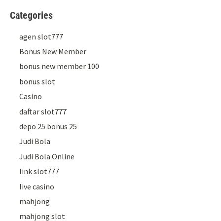
Categories
agen slot777
Bonus New Member
bonus new member 100
bonus slot
Casino
daftar slot777
depo 25 bonus 25
Judi Bola
Judi Bola Online
link slot777
live casino
mahjong
mahjong slot