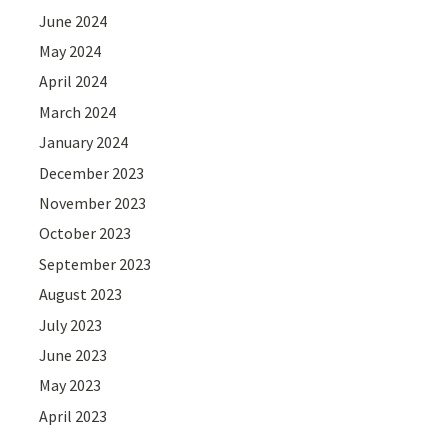
June 2024
May 2024
April 2024
March 2024
January 2024
December 2023
November 2023
October 2023
September 2023
August 2023
July 2023
June 2023
May 2023
April 2023