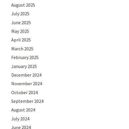
August 2025
July 2025
June 2025
May 2025
April 2025
March 2025
February 2025
January 2025
December 2024
November 2024
October 2024
September 2024
August 2024
July 2024
June 2024