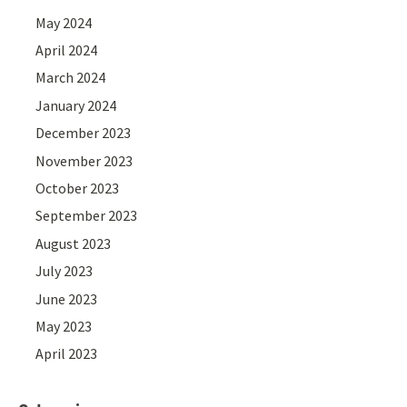
May 2024
April 2024
March 2024
January 2024
December 2023
November 2023
October 2023
September 2023
August 2023
July 2023
June 2023
May 2023
April 2023