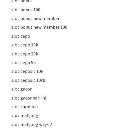
slot bonus
slot bonus 100
slot bonus new member
slot bonus new member 100
slot depo
slot depo 10k
slot depo 20k
slot depo 5k
slot deposit 10k
slot deposit 10rb
slot gacor
slot gacor hari ini
slot kamboja
slot mahjong
slot mahjong ways 2