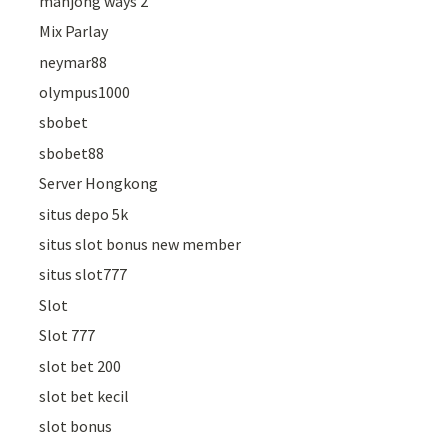
mahjong ways 2
Mix Parlay
neymar88
olympus1000
sbobet
sbobet88
Server Hongkong
situs depo 5k
situs slot bonus new member
situs slot777
Slot
Slot 777
slot bet 200
slot bet kecil
slot bonus