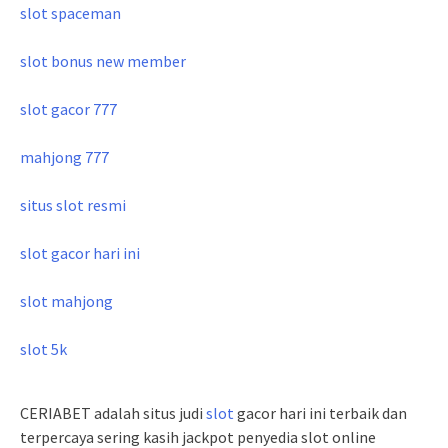
slot spaceman
slot bonus new member
slot gacor 777
mahjong 777
situs slot resmi
slot gacor hari ini
slot mahjong
slot 5k
CERIABET adalah situs judi
slot
gacor hari ini terbaik dan
terpercaya sering kasih jackpot penyedia slot online