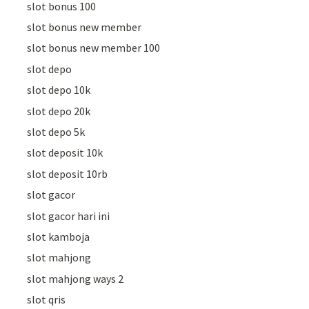
slot bonus 100
slot bonus new member
slot bonus new member 100
slot depo
slot depo 10k
slot depo 20k
slot depo 5k
slot deposit 10k
slot deposit 10rb
slot gacor
slot gacor hari ini
slot kamboja
slot mahjong
slot mahjong ways 2
slot qris