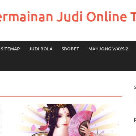
rmainan Judi Online 
SITEMAP
JUDI BOLA
SBOBET
MAHJONG WAYS 2