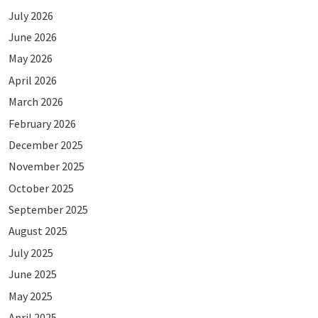
July 2026
June 2026
May 2026
April 2026
March 2026
February 2026
December 2025
November 2025
October 2025
September 2025
August 2025
July 2025
June 2025
May 2025
April 2025