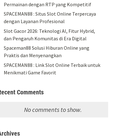
Permainan dengan RTP yang Kompetitif
SPACEMAN88 : Situs Slot Online Terpercaya
dengan Layanan Profesional
Slot Gacor 2026: Teknologi AI, Fitur Hybrid,
dan Pengaruh Komunitas di Era Digital
Spaceman88 Solusi Hiburan Online yang
Praktis dan Menyenangkan
SPACEMAN88 : Link Slot Online Terbaik untuk
Menikmati Game Favorit
Recent Comments
No comments to show.
Archives