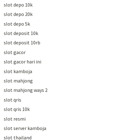
slot depo 10k
slot depo 20k
slot depo 5k
slot deposit 10k
slot deposit 10rb
slot gacor
slot gacor hari ini
slot kamboja
slot mahjong
slot mahjong ways 2
slot qris
slot qris 10k
slot resmi
slot server kamboja
slot thailand