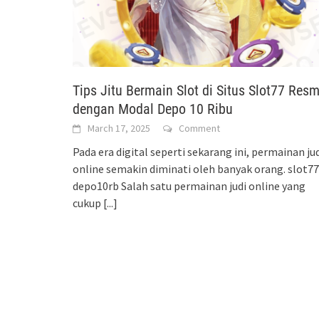
Tips Jitu Bermain Slot di Situs Slot77 Resm
dengan Modal Depo 10 Ribu
March 17, 2025
Comment
Pada era digital seperti sekarang ini, permainan ju
online semakin diminati oleh banyak orang. slot77
depo10rb Salah satu permainan judi online yang
cukup
[...]