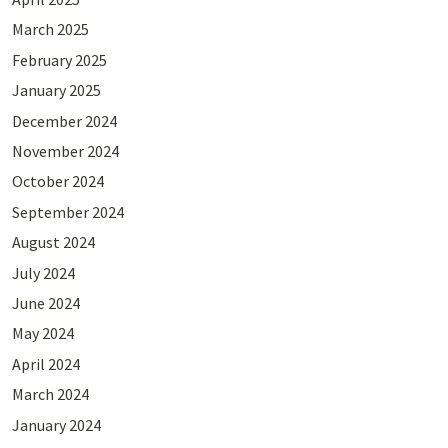
March 2025
February 2025
January 2025
December 2024
November 2024
October 2024
September 2024
August 2024
July 2024
June 2024
May 2024
April 2024
March 2024
January 2024