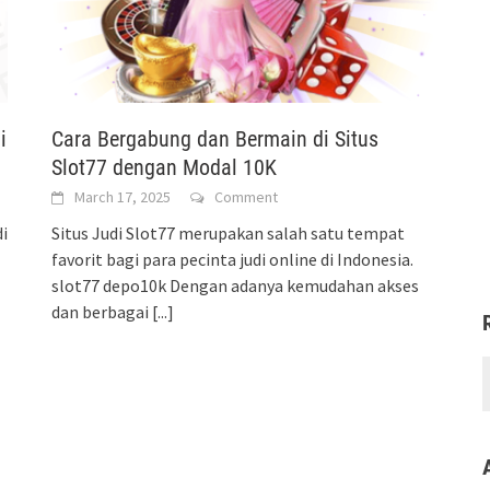
i
Cara Bergabung dan Bermain di Situs
Slot77 dengan Modal 10K
March 17, 2025
Comment
di
Situs Judi Slot77 merupakan salah satu tempat
favorit bagi para pecinta judi online di Indonesia.
slot77 depo10k Dengan adanya kemudahan akses
dan berbagai
[...]