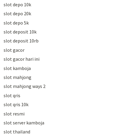
slot depo 10k
slot depo 20k
slot depo 5k
slot deposit 10k
slot deposit 10rb
slot gacor
slot gacor hari ini
slot kamboja
slot mahjong
slot mahjong ways 2
slot qris
slot qris 10k
slot resmi
slot server kamboja
slot thailand