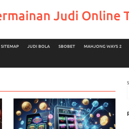
rmainan Judi Online 
SITEMAP
JUDI BOLA
SBOBET
MAHJONG WAYS 2