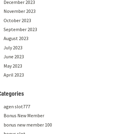
December 2023
November 2023
October 2023
September 2023
August 2023
July 2023
June 2023
May 2023
April 2023
Categories
agen slot777
Bonus New Member
bonus new member 100
bonus slot