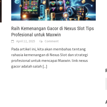
Raih Kemenangan Gacor di Nexus Slot Tips
Profesional untuk Maxwin
April 12, 2025
Comment
Pada artikel ini, kita akan membahas tentang
rahasia kemenangan di Nexus Slot dan strategi
profesional untuk mencapai Maxwin. link nexus
gacor adalah salah
[...]