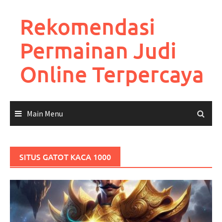
Skip
to
Rekomendasi
content
Permainan Judi
Online Terpercaya
Main Menu
SITUS GATOT KACA 1000