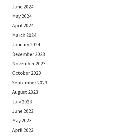
June 2024
May 2024
April 2024
March 2024
January 2024
December 2023
November 2023
October 2023
September 2023
August 2023
July 2023
June 2023
May 2023
April 2023