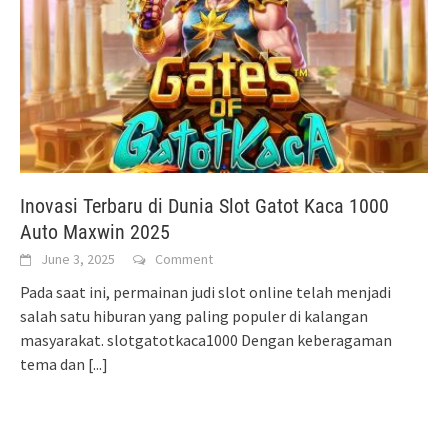
Inovasi Terbaru di Dunia Slot Gatot Kaca 1000
Auto Maxwin 2025
June 3, 2025
Comment
Pada saat ini, permainan judi slot online telah menjadi
salah satu hiburan yang paling populer di kalangan
masyarakat. slotgatotkaca1000 Dengan keberagaman
tema dan
[...]