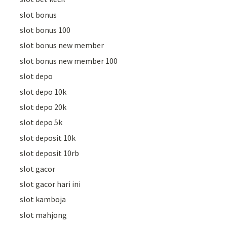
slot bonus
slot bonus 100
slot bonus new member
slot bonus new member 100
slot depo
slot depo 10k
slot depo 20k
slot depo 5k
slot deposit 10k
slot deposit 10rb
slot gacor
slot gacor hari ini
slot kamboja
slot mahjong