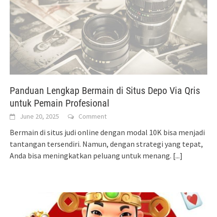
Panduan Lengkap Bermain di Situs Depo Via Qris
untuk Pemain Profesional
June 20, 2025
Comment
Bermain di situs judi online dengan modal 10K bisa menjadi
tantangan tersendiri. Namun, dengan strategi yang tepat,
Anda bisa meningkatkan peluang untuk menang.
[...]