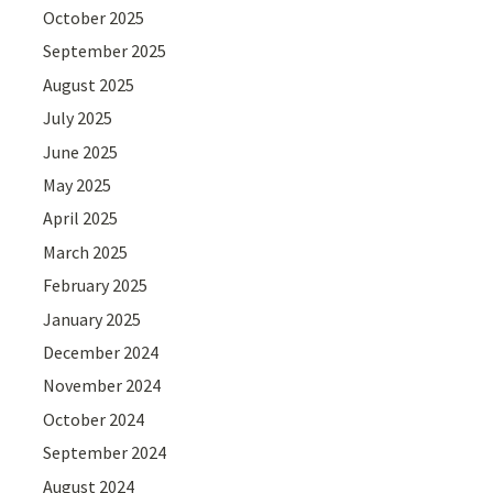
October 2025
September 2025
August 2025
July 2025
June 2025
May 2025
April 2025
March 2025
February 2025
January 2025
December 2024
November 2024
October 2024
September 2024
August 2024