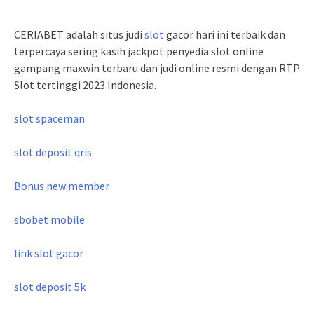
CERIABET adalah situs judi
slot
gacor hari ini terbaik dan
terpercaya sering kasih jackpot penyedia slot online
gampang maxwin terbaru dan judi online resmi dengan RTP
Slot tertinggi 2023 Indonesia.
slot spaceman
slot deposit qris
Bonus new member
sbobet mobile
link slot gacor
slot deposit 5k