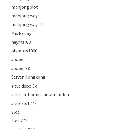
mahjong slot
mahjong ways
mahjong ways 2
Mix Parlay
neymar88
olympus1000
sbobet
sbobet88
Server Hongkong
situs depo 5k
situs slot bonus new member
situs slot777
Slot
Slot 777