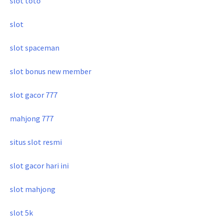
slot toto
slot
slot spaceman
slot bonus new member
slot gacor 777
mahjong 777
situs slot resmi
slot gacor hari ini
slot mahjong
slot 5k