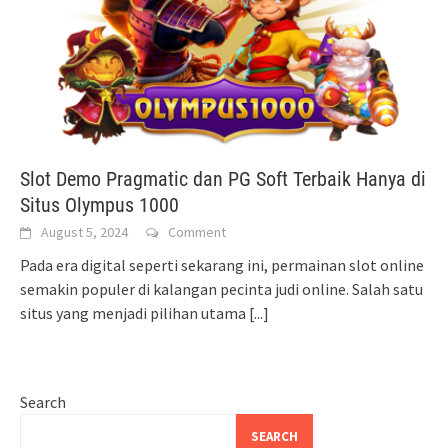
Slot Demo Pragmatic dan PG Soft Terbaik Hanya di
Situs Olympus 1000
August 5, 2024
Comment
Pada era digital seperti sekarang ini, permainan slot online
semakin populer di kalangan pecinta judi online. Salah satu
situs yang menjadi pilihan utama
[...]
Search
SEARCH