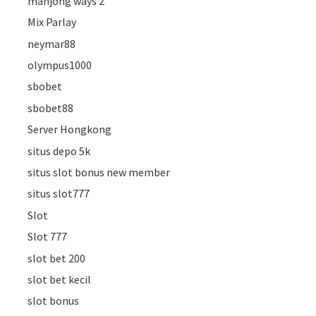
mahjong ways 2
Mix Parlay
neymar88
olympus1000
sbobet
sbobet88
Server Hongkong
situs depo 5k
situs slot bonus new member
situs slot777
Slot
Slot 777
slot bet 200
slot bet kecil
slot bonus