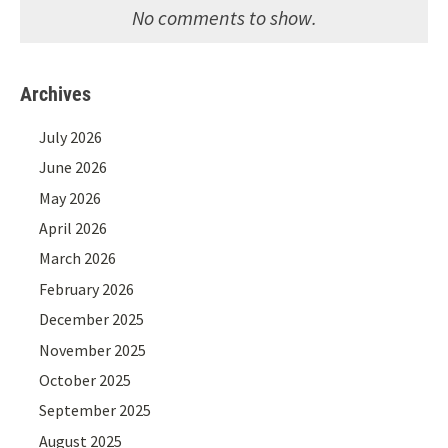
No comments to show.
Archives
July 2026
June 2026
May 2026
April 2026
March 2026
February 2026
December 2025
November 2025
October 2025
September 2025
August 2025