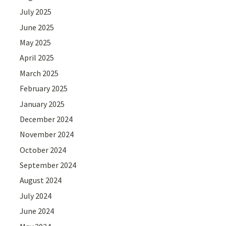
July 2025
June 2025
May 2025
April 2025
March 2025
February 2025
January 2025
December 2024
November 2024
October 2024
September 2024
August 2024
July 2024
June 2024