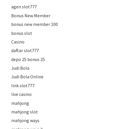
agen slot777
Bonus New Member
bonus new member 100
bonus slot
Casino
daftar slot777
depo 25 bonus 25
Judi Bola
Judi Bola Online
link slot777
live casino
mahjong
mahjong slot
mahjong ways