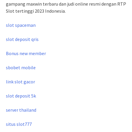
gampang maxwin terbaru dan judi online resmi dengan RTP
Slot tertinggi 2023 Indonesia.
slot spaceman
slot deposit qris
Bonus new member
sbobet mobile
link slot gacor
slot deposit 5k
server thailand
situs slot777