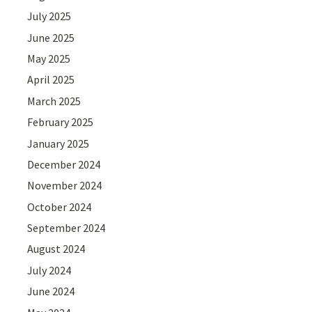
July 2025
June 2025
May 2025
April 2025
March 2025
February 2025
January 2025
December 2024
November 2024
October 2024
September 2024
August 2024
July 2024
June 2024