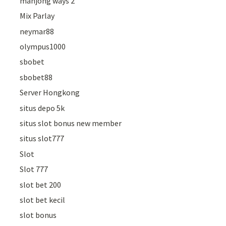
mahjong ways 2
Mix Parlay
neymar88
olympus1000
sbobet
sbobet88
Server Hongkong
situs depo 5k
situs slot bonus new member
situs slot777
Slot
Slot 777
slot bet 200
slot bet kecil
slot bonus