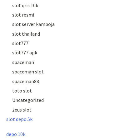
slot qris 10k
slot resmi
slot server kamboja
slot thailand
slot777
slot777 apk
spaceman
spaceman slot
spaceman88
toto slot
Uncategorized
zeus slot
slot depo 5k
depo 10k