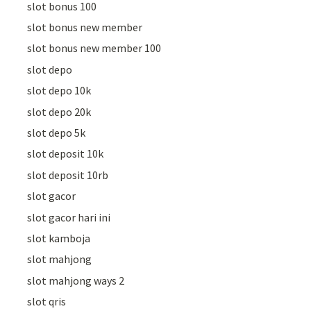
slot bonus 100
slot bonus new member
slot bonus new member 100
slot depo
slot depo 10k
slot depo 20k
slot depo 5k
slot deposit 10k
slot deposit 10rb
slot gacor
slot gacor hari ini
slot kamboja
slot mahjong
slot mahjong ways 2
slot qris