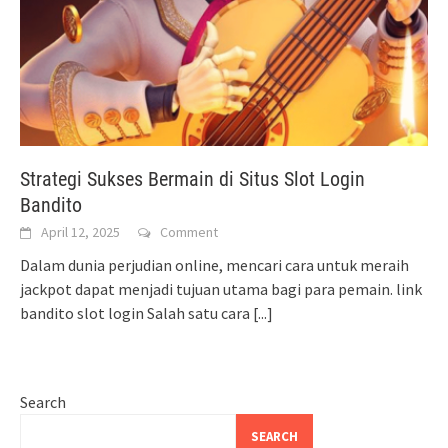
Strategi Sukses Bermain di Situs Slot Login
Bandito
April 12, 2025
Comment
Dalam dunia perjudian online, mencari cara untuk meraih
jackpot dapat menjadi tujuan utama bagi para pemain. link
bandito slot login Salah satu cara
[...]
Search
SEARCH