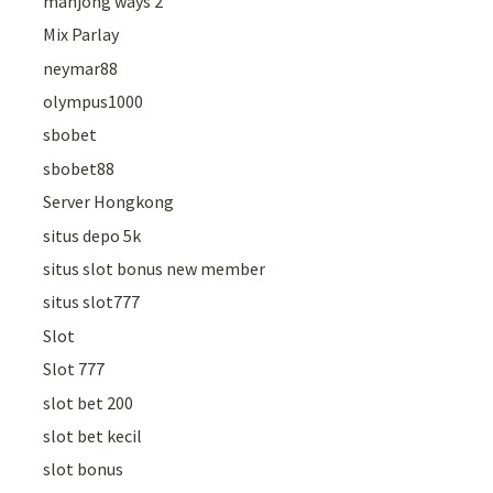
mahjong ways 2
Mix Parlay
neymar88
olympus1000
sbobet
sbobet88
Server Hongkong
situs depo 5k
situs slot bonus new member
situs slot777
Slot
Slot 777
slot bet 200
slot bet kecil
slot bonus