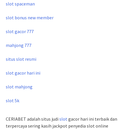
slot spaceman
slot bonus new member
slot gacor 777
mahjong 777
situs slot resmi
slot gacor hari ini
slot mahjong
slot 5k
CERIABET adalah situs judi
slot
gacor hari ini terbaik dan
terpercaya sering kasih jackpot penyedia slot online