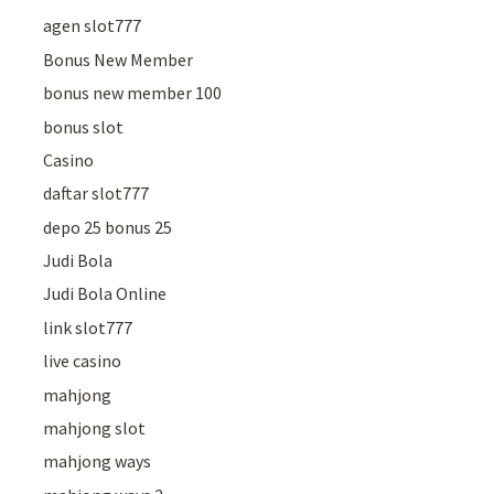
agen slot777
Bonus New Member
bonus new member 100
bonus slot
Casino
daftar slot777
depo 25 bonus 25
Judi Bola
Judi Bola Online
link slot777
live casino
mahjong
mahjong slot
mahjong ways