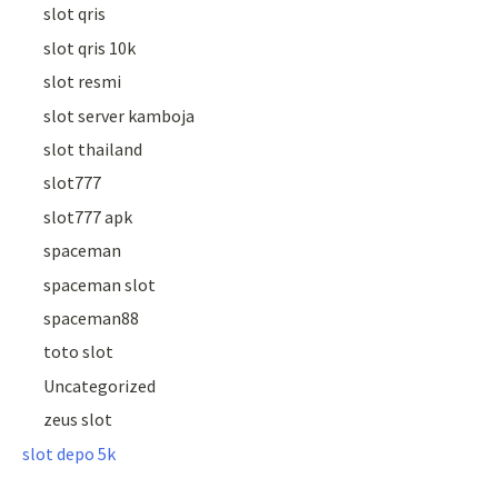
slot qris
slot qris 10k
slot resmi
slot server kamboja
slot thailand
slot777
slot777 apk
spaceman
spaceman slot
spaceman88
toto slot
Uncategorized
zeus slot
slot depo 5k