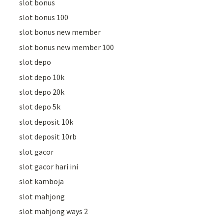
slot bonus
slot bonus 100
slot bonus new member
slot bonus new member 100
slot depo
slot depo 10k
slot depo 20k
slot depo 5k
slot deposit 10k
slot deposit 10rb
slot gacor
slot gacor hari ini
slot kamboja
slot mahjong
slot mahjong ways 2