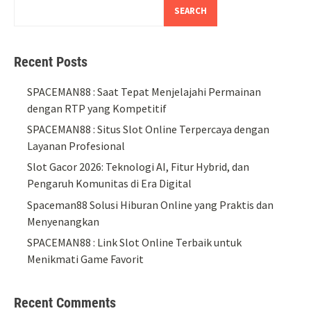
SEARCH
Recent Posts
SPACEMAN88 : Saat Tepat Menjelajahi Permainan
dengan RTP yang Kompetitif
SPACEMAN88 : Situs Slot Online Terpercaya dengan
Layanan Profesional
Slot Gacor 2026: Teknologi AI, Fitur Hybrid, dan
Pengaruh Komunitas di Era Digital
Spaceman88 Solusi Hiburan Online yang Praktis dan
Menyenangkan
SPACEMAN88 : Link Slot Online Terbaik untuk
Menikmati Game Favorit
Recent Comments