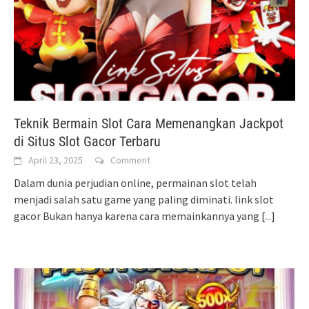
Teknik Bermain Slot Cara Memenangkan Jackpot
di Situs Slot Gacor Terbaru
April 23, 2025
Comment
Dalam dunia perjudian online, permainan slot telah
menjadi salah satu game yang paling diminati. link slot
gacor Bukan hanya karena cara memainkannya yang
[...]