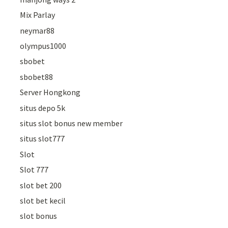
Mix Parlay
neymar88
olympus1000
sbobet
sbobet88
Server Hongkong
situs depo 5k
situs slot bonus new member
situs slot777
Slot
Slot 777
slot bet 200
slot bet kecil
slot bonus