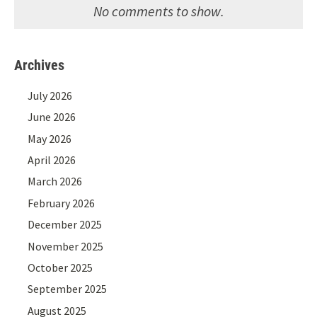
No comments to show.
Archives
July 2026
June 2026
May 2026
April 2026
March 2026
February 2026
December 2025
November 2025
October 2025
September 2025
August 2025