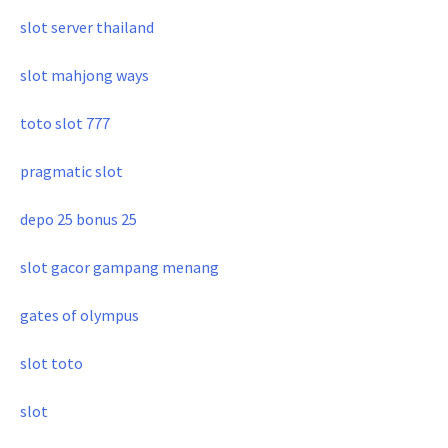
slot server thailand
slot mahjong ways
toto slot 777
pragmatic slot
depo 25 bonus 25
slot gacor gampang menang
gates of olympus
slot toto
slot