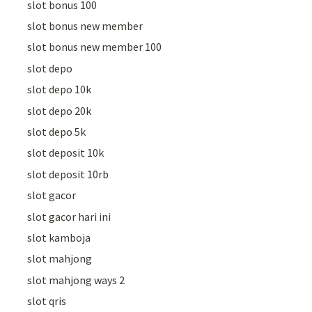
slot bonus 100
slot bonus new member
slot bonus new member 100
slot depo
slot depo 10k
slot depo 20k
slot depo 5k
slot deposit 10k
slot deposit 10rb
slot gacor
slot gacor hari ini
slot kamboja
slot mahjong
slot mahjong ways 2
slot qris