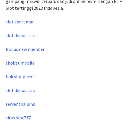
gampang maxwin terbaru dan judi online resmi dengan RTP
Slot tertinggi 2023 Indonesia.
slot spaceman
slot deposit qris
Bonus new member
sbobet mobile
link slot gacor
slot deposit 5k
server thailand
situs slot777