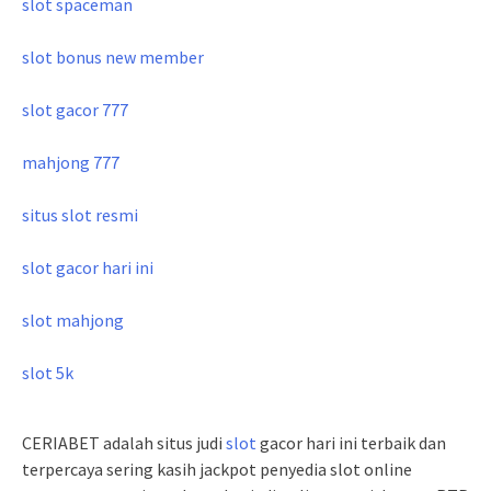
slot spaceman
slot bonus new member
slot gacor 777
mahjong 777
situs slot resmi
slot gacor hari ini
slot mahjong
slot 5k
CERIABET adalah situs judi
slot
gacor hari ini terbaik dan
terpercaya sering kasih jackpot penyedia slot online