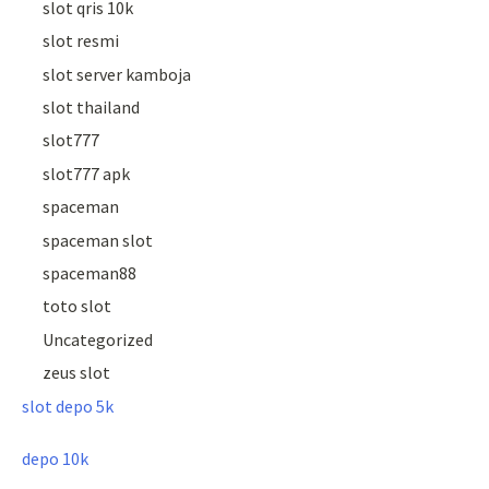
slot qris 10k
slot resmi
slot server kamboja
slot thailand
slot777
slot777 apk
spaceman
spaceman slot
spaceman88
toto slot
Uncategorized
zeus slot
slot depo 5k
depo 10k