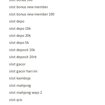
slot bonus new member
slot bonus new member 100
slot depo
slot depo 10k
slot depo 20k
slot depo 5k
slot deposit 10k
slot deposit 10rb
slot gacor
slot gacor hari ini
slot kamboja
slot mahjong
slot mahjong ways 2
slot qris