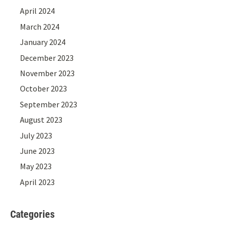
April 2024
March 2024
January 2024
December 2023
November 2023
October 2023
September 2023
August 2023
July 2023
June 2023
May 2023
April 2023
Categories