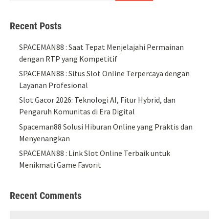
Recent Posts
SPACEMAN88 : Saat Tepat Menjelajahi Permainan
dengan RTP yang Kompetitif
SPACEMAN88 : Situs Slot Online Terpercaya dengan
Layanan Profesional
Slot Gacor 2026: Teknologi AI, Fitur Hybrid, dan
Pengaruh Komunitas di Era Digital
Spaceman88 Solusi Hiburan Online yang Praktis dan
Menyenangkan
SPACEMAN88 : Link Slot Online Terbaik untuk
Menikmati Game Favorit
Recent Comments