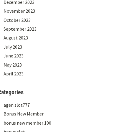
December 2023
November 2023
October 2023
September 2023
August 2023
July 2023
June 2023
May 2023
April 2023
Categories
agen slot777
Bonus New Member
bonus new member 100
bonus slot