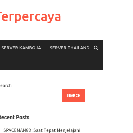
Terpercaya
SERVER KAMBOJA
SERVER THAILAND
Search
SEARCH
Recent Posts
SPACEMAN88 : Saat Tepat Menjelajahi