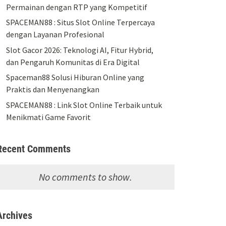
Permainan dengan RTP yang Kompetitif
SPACEMAN88 : Situs Slot Online Terpercaya
dengan Layanan Profesional
Slot Gacor 2026: Teknologi AI, Fitur Hybrid,
dan Pengaruh Komunitas di Era Digital
Spaceman88 Solusi Hiburan Online yang
Praktis dan Menyenangkan
SPACEMAN88 : Link Slot Online Terbaik untuk
Menikmati Game Favorit
Recent Comments
No comments to show.
Archives