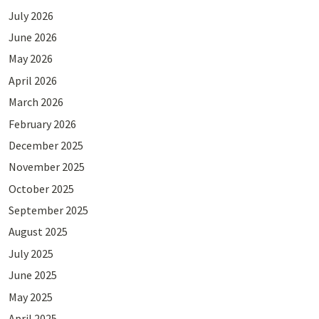
July 2026
June 2026
May 2026
April 2026
March 2026
February 2026
December 2025
November 2025
October 2025
September 2025
August 2025
July 2025
June 2025
May 2025
April 2025