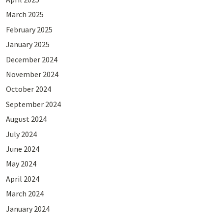
March 2025
February 2025
January 2025
December 2024
November 2024
October 2024
September 2024
August 2024
July 2024
June 2024
May 2024
April 2024
March 2024
January 2024