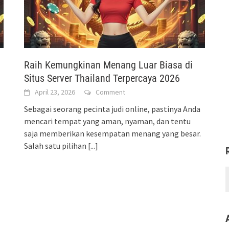
Raih Kemungkinan Menang Luar Biasa di
Situs Server Thailand Terpercaya 2026
April 23, 2026
Comment
Sebagai seorang pecinta judi online, pastinya Anda
mencari tempat yang aman, nyaman, dan tentu
saja memberikan kesempatan menang yang besar.
Salah satu pilihan
[...]