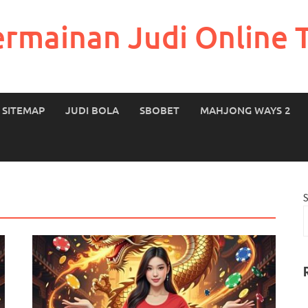
rmainan Judi Online 
SITEMAP
JUDI BOLA
SBOBET
MAHJONG WAYS 2