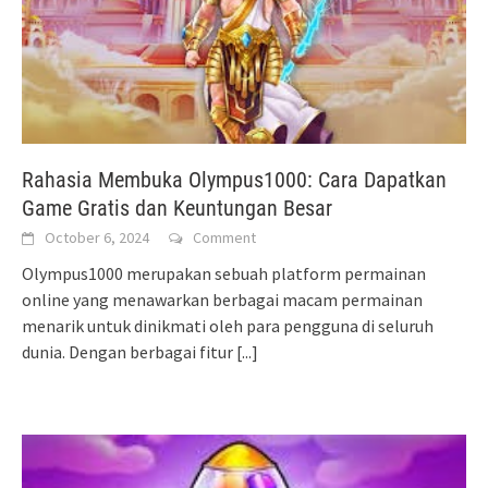
Rahasia Membuka Olympus1000: Cara Dapatkan
Game Gratis dan Keuntungan Besar
October 6, 2024
Comment
Olympus1000 merupakan sebuah platform permainan
online yang menawarkan berbagai macam permainan
menarik untuk dinikmati oleh para pengguna di seluruh
dunia. Dengan berbagai fitur
[...]