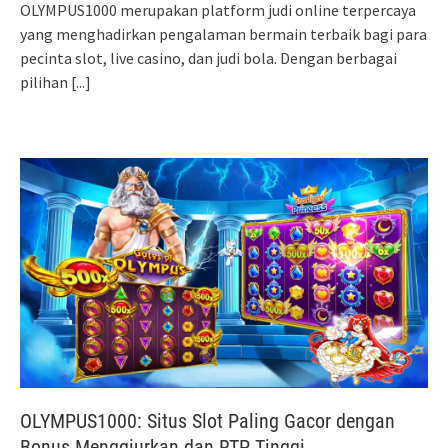
OLYMPUS1000 merupakan platform judi online terpercaya
yang menghadirkan pengalaman bermain terbaik bagi para
pecinta slot, live casino, dan judi bola. Dengan berbagai
pilihan
[...]
OLYMPUS1000: Situs Slot Paling Gacor dengan
Bonus Menggiurkan dan RTP Tinggi