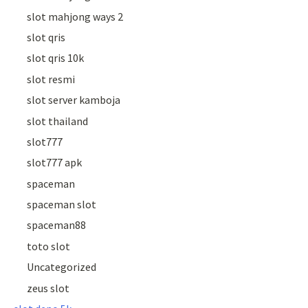
slot mahjong ways 2
slot qris
slot qris 10k
slot resmi
slot server kamboja
slot thailand
slot777
slot777 apk
spaceman
spaceman slot
spaceman88
toto slot
Uncategorized
zeus slot