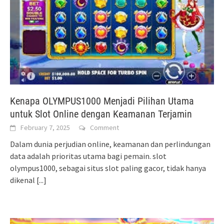
Kenapa OLYMPUS1000 Menjadi Pilihan Utama
untuk Slot Online dengan Keamanan Terjamin
February 7, 2025
Comment
Dalam dunia perjudian online, keamanan dan perlindungan
data adalah prioritas utama bagi pemain. slot
olympus1000, sebagai situs slot paling gacor, tidak hanya
dikenal
[...]