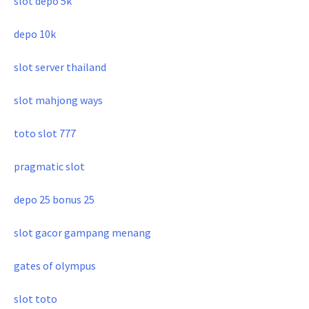
slot depo 5k
depo 10k
slot server thailand
slot mahjong ways
toto slot 777
pragmatic slot
depo 25 bonus 25
slot gacor gampang menang
gates of olympus
slot toto