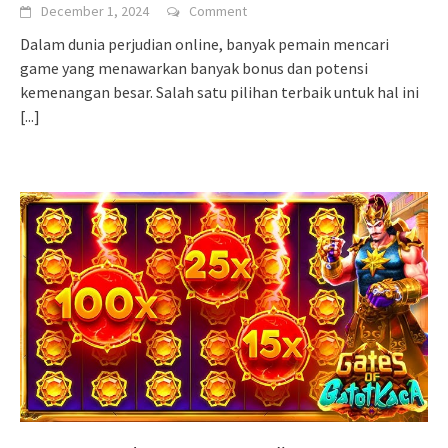
December 1, 2024
Comment
Dalam dunia perjudian online, banyak pemain mencari
game yang menawarkan banyak bonus dan potensi
kemenangan besar. Salah satu pilihan terbaik untuk hal ini
[...]