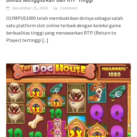
December 25, 2024
Comment
OLYMPUS1000 telah membuktikan dirinya sebagai salah
satu platform slot online terbaik dengan koleksi game
berkualitas tinggi yang menawarkan RTP (Return to
Player) tertinggi
[...]