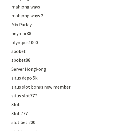
mahjong ways
mahjong ways 2
Mix Parlay
neymar88
olympus1000
sbobet
sbobet88
Server Hongkong
situs depo 5k
situs slot bonus new member
situs slot777
Slot
Slot 777
slot bet 200