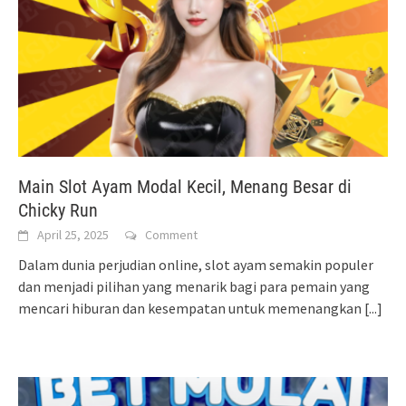
Main Slot Ayam Modal Kecil, Menang Besar di
Chicky Run
April 25, 2025
Comment
Dalam dunia perjudian online, slot ayam semakin populer
dan menjadi pilihan yang menarik bagi para pemain yang
mencari hiburan dan kesempatan untuk memenangkan
[...]