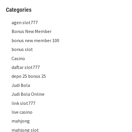
Categories
agen slot777
Bonus New Member
bonus new member 100
bonus slot
Casino
daftar slot777
depo 25 bonus 25
Judi Bola
Judi Bola Online
link slot777
live casino
mahjong
mahjong slot