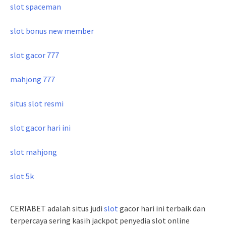
slot spaceman
slot bonus new member
slot gacor 777
mahjong 777
situs slot resmi
slot gacor hari ini
slot mahjong
slot 5k
CERIABET adalah situs judi
slot
gacor hari ini terbaik dan
terpercaya sering kasih jackpot penyedia slot online