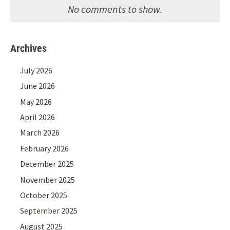
No comments to show.
Archives
July 2026
June 2026
May 2026
April 2026
March 2026
February 2026
December 2025
November 2025
October 2025
September 2025
August 2025