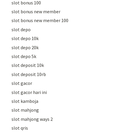
slot bonus 100
slot bonus new member
slot bonus new member 100
slot depo
slot depo 10k
slot depo 20k
slot depo 5k
slot deposit 10k
slot deposit 10rb
slot gacor
slot gacor hari ini
slot kamboja
slot mahjong
slot mahjong ways 2
slot qris