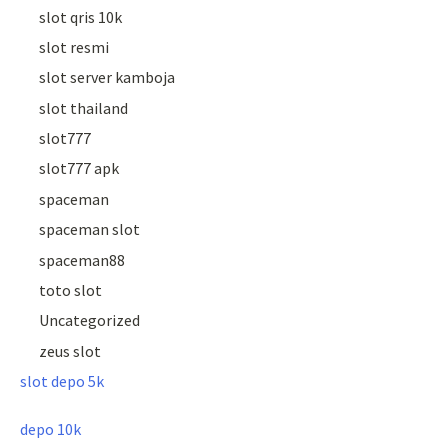
slot qris 10k
slot resmi
slot server kamboja
slot thailand
slot777
slot777 apk
spaceman
spaceman slot
spaceman88
toto slot
Uncategorized
zeus slot
slot depo 5k
depo 10k