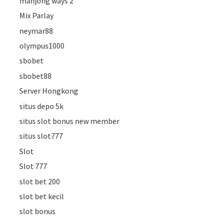
mahjong ways 2
Mix Parlay
neymar88
olympus1000
sbobet
sbobet88
Server Hongkong
situs depo 5k
situs slot bonus new member
situs slot777
Slot
Slot 777
slot bet 200
slot bet kecil
slot bonus