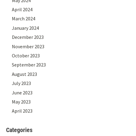
May 2024
April 2024
March 2024
January 2024
December 2023
November 2023
October 2023
September 2023
August 2023
July 2023
June 2023
May 2023
April 2023
Categories