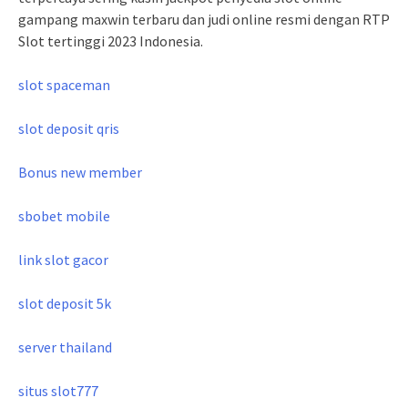
gampang maxwin terbaru dan judi online resmi dengan RTP
Slot tertinggi 2023 Indonesia.
slot spaceman
slot deposit qris
Bonus new member
sbobet mobile
link slot gacor
slot deposit 5k
server thailand
situs slot777