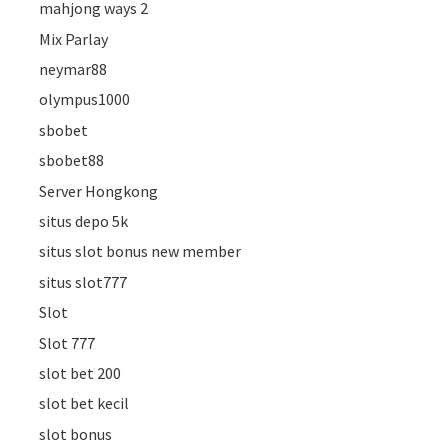
mahjong ways 2
Mix Parlay
neymar88
olympus1000
sbobet
sbobet88
Server Hongkong
situs depo 5k
situs slot bonus new member
situs slot777
Slot
Slot 777
slot bet 200
slot bet kecil
slot bonus