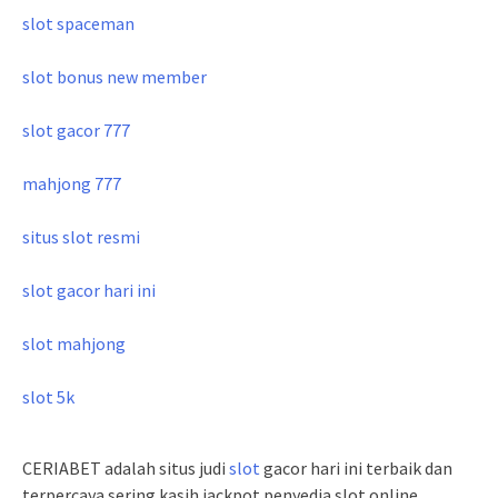
slot spaceman
slot bonus new member
slot gacor 777
mahjong 777
situs slot resmi
slot gacor hari ini
slot mahjong
slot 5k
CERIABET adalah situs judi
slot
gacor hari ini terbaik dan
terpercaya sering kasih jackpot penyedia slot online