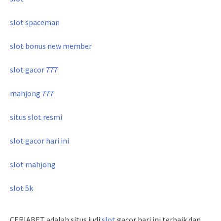
slot spaceman
slot bonus new member
slot gacor 777
mahjong 777
situs slot resmi
slot gacor hari ini
slot mahjong
slot 5k
CERIABET adalah situs judi
slot
gacor hari ini terbaik dan