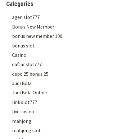
Categories
agen slot777
Bonus New Member
bonus new member 100
bonus slot
Casino
daftar slot777
depo 25 bonus 25
Judi Bola
Judi Bola Online
link slot777
live casino
mahjong
mahjong slot