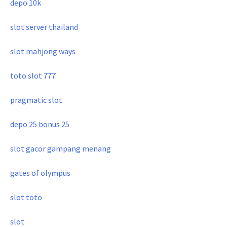
depo 10k
slot server thailand
slot mahjong ways
toto slot 777
pragmatic slot
depo 25 bonus 25
slot gacor gampang menang
gates of olympus
slot toto
slot