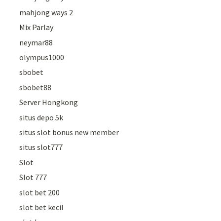
mahjong ways 2
Mix Parlay
neymar88
olympus1000
sbobet
sbobet88
Server Hongkong
situs depo 5k
situs slot bonus new member
situs slot777
Slot
Slot 777
slot bet 200
slot bet kecil