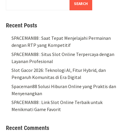
SEARCH
Recent Posts
SPACEMAN88 : Saat Tepat Menjelajahi Permainan
dengan RTP yang Kompetitif
SPACEMAN88 : Situs Slot Online Terpercaya dengan
Layanan Profesional
Slot Gacor 2026: Teknologi AI, Fitur Hybrid, dan
Pengaruh Komunitas di Era Digital
Spaceman88 Solusi Hiburan Online yang Praktis dan
Menyenangkan
SPACEMAN88 : Link Slot Online Terbaik untuk
Menikmati Game Favorit
Recent Comments