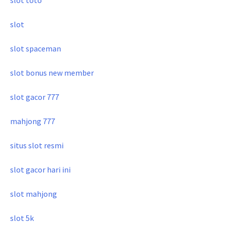
slot
slot spaceman
slot bonus new member
slot gacor 777
mahjong 777
situs slot resmi
slot gacor hari ini
slot mahjong
slot 5k