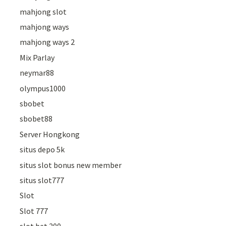
mahjong slot
mahjong ways
mahjong ways 2
Mix Parlay
neymar88
olympus1000
sbobet
sbobet88
Server Hongkong
situs depo 5k
situs slot bonus new member
situs slot777
Slot
Slot 777