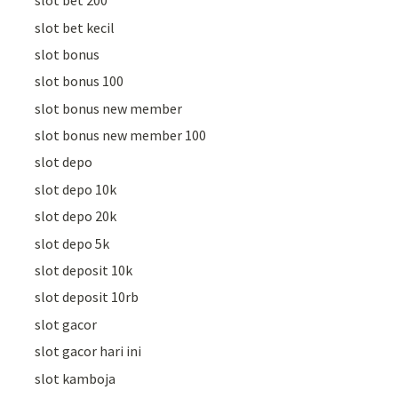
slot bet 200
slot bet kecil
slot bonus
slot bonus 100
slot bonus new member
slot bonus new member 100
slot depo
slot depo 10k
slot depo 20k
slot depo 5k
slot deposit 10k
slot deposit 10rb
slot gacor
slot gacor hari ini
slot kamboja