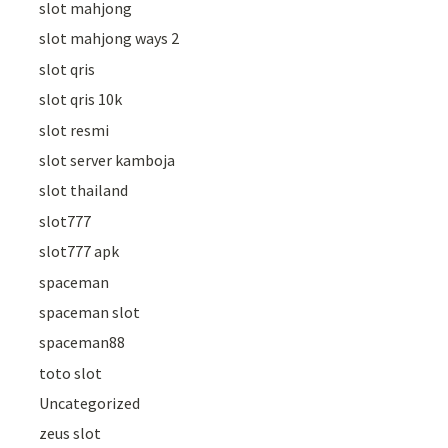
slot mahjong
slot mahjong ways 2
slot qris
slot qris 10k
slot resmi
slot server kamboja
slot thailand
slot777
slot777 apk
spaceman
spaceman slot
spaceman88
toto slot
Uncategorized
zeus slot