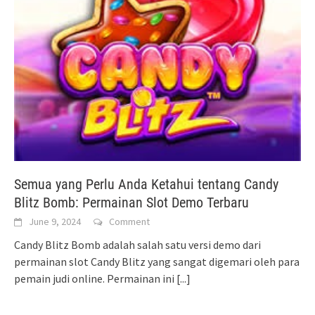
Semua yang Perlu Anda Ketahui tentang Candy
Blitz Bomb: Permainan Slot Demo Terbaru
June 9, 2024
Comment
Candy Blitz Bomb adalah salah satu versi demo dari
permainan slot Candy Blitz yang sangat digemari oleh para
pemain judi online. Permainan ini
[...]