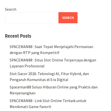
Search
SEARCH
Recent Posts
SPACEMAN88 : Saat Tepat Menjelajahi Permainan
dengan RTP yang Kompetitif
SPACEMAN88 : Situs Slot Online Terpercaya dengan
Layanan Profesional
Slot Gacor 2026: Teknologi AI, Fitur Hybrid, dan
Pengaruh Komunitas di Era Digital
Spaceman88 Solusi Hiburan Online yang Praktis dan
Menyenangkan
SPACEMAN88 : Link Slot Online Terbaik untuk
Menikmati Game Favorit