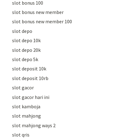
slot bonus 100
slot bonus new member
slot bonus new member 100
slot depo
slot depo 10k
slot depo 20k
slot depo 5k
slot deposit 10k
slot deposit 10rb
slot gacor
slot gacor hari ini
slot kamboja
slot mahjong
slot mahjong ways 2
slot qris