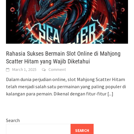
Rahasia Sukses Bermain Slot Online di Mahjong
Scatter Hitam yang Wajib Diketahui
March 1, 2025
Comment
Dalam dunia perjudian online, slot Mahjong Scatter Hitam
telah menjadi salah satu permainan yang paling populer di
kalangan para pemain. Dikenal dengan fitur-fitur
[...]
Search
SEARCH