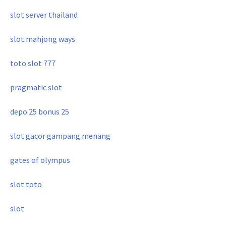
slot server thailand
slot mahjong ways
toto slot 777
pragmatic slot
depo 25 bonus 25
slot gacor gampang menang
gates of olympus
slot toto
slot