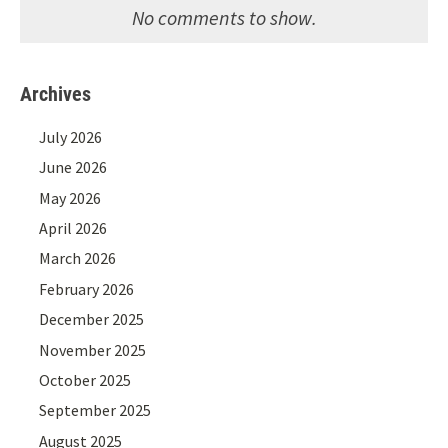
No comments to show.
Archives
July 2026
June 2026
May 2026
April 2026
March 2026
February 2026
December 2025
November 2025
October 2025
September 2025
August 2025