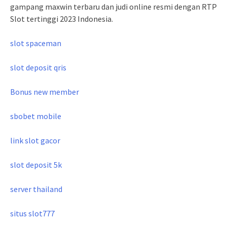
gampang maxwin terbaru dan judi online resmi dengan RTP
Slot tertinggi 2023 Indonesia.
slot spaceman
slot deposit qris
Bonus new member
sbobet mobile
link slot gacor
slot deposit 5k
server thailand
situs slot777