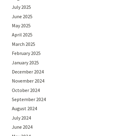
July 2025
June 2025
May 2025
April 2025
March 2025
February 2025
January 2025
December 2024
November 2024
October 2024
September 2024
August 2024
July 2024
June 2024