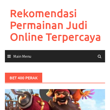
Skip
to
Rekomendasi
content
Permainan Judi
Online Terpercaya
Main Menu
BET 400 PERAK