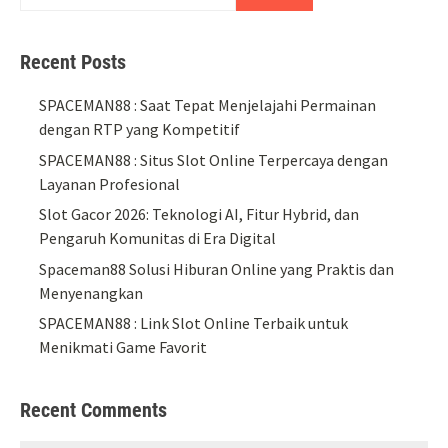
Recent Posts
SPACEMAN88 : Saat Tepat Menjelajahi Permainan
dengan RTP yang Kompetitif
SPACEMAN88 : Situs Slot Online Terpercaya dengan
Layanan Profesional
Slot Gacor 2026: Teknologi AI, Fitur Hybrid, dan
Pengaruh Komunitas di Era Digital
Spaceman88 Solusi Hiburan Online yang Praktis dan
Menyenangkan
SPACEMAN88 : Link Slot Online Terbaik untuk
Menikmati Game Favorit
Recent Comments