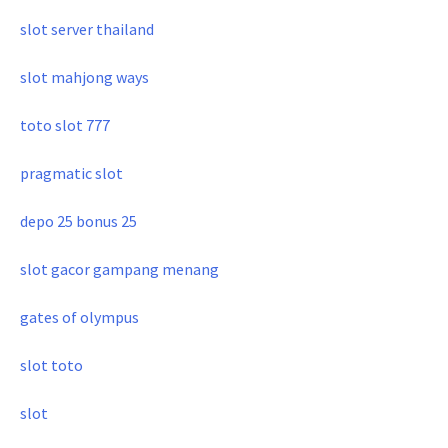
slot server thailand
slot mahjong ways
toto slot 777
pragmatic slot
depo 25 bonus 25
slot gacor gampang menang
gates of olympus
slot toto
slot