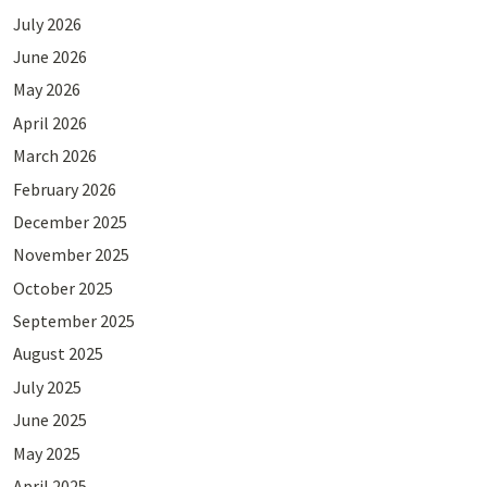
July 2026
June 2026
May 2026
April 2026
March 2026
February 2026
December 2025
November 2025
October 2025
September 2025
August 2025
July 2025
June 2025
May 2025
April 2025