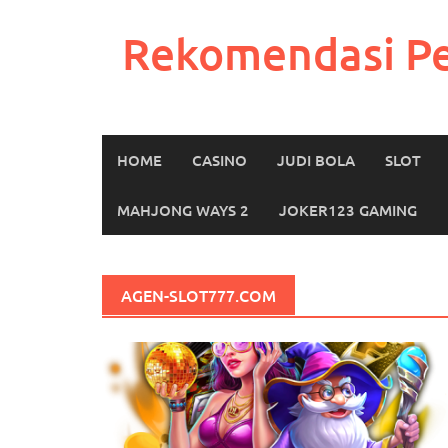
Skip
to
Rekomendasi Pe
content
HOME
CASINO
JUDI BOLA
SLOT
MAHJONG WAYS 2
JOKER123 GAMING
AGEN-SLOT777.COM