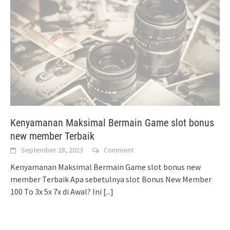
Kenyamanan Maksimal Bermain Game slot bonus
new member Terbaik
September 28, 2023
Comment
Kenyamanan Maksimal Bermain Game slot bonus new
member Terbaik Apa sebetulnya slot Bonus New Member
100 To 3x 5x 7x di Awal? Ini
[...]