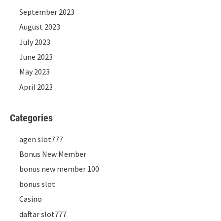
September 2023
August 2023
July 2023
June 2023
May 2023
April 2023
Categories
agen slot777
Bonus New Member
bonus new member 100
bonus slot
Casino
daftar slot777