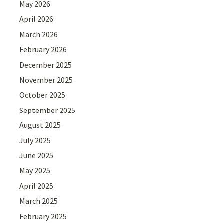
May 2026
April 2026
March 2026
February 2026
December 2025
November 2025
October 2025
September 2025
August 2025
July 2025
June 2025
May 2025
April 2025
March 2025
February 2025