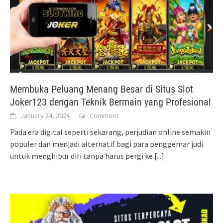
Membuka Peluang Menang Besar di Situs Slot
Joker123 dengan Teknik Bermain yang Profesional
January 24, 2024
Comment
Pada era digital seperti sekarang, perjudian online semakin
populer dan menjadi alternatif bagi para penggemar judi
untuk menghibur diri tanpa harus pergi ke
[...]