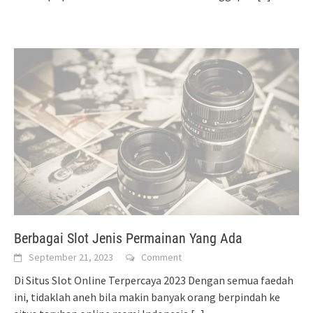
Berbagai Slot Jenis Permainan Yang Ada
September 21, 2023
Comment
Di Situs Slot Online Terpercaya 2023 Dengan semua faedah
ini, tidaklah aneh bila makin banyak orang berpindah ke