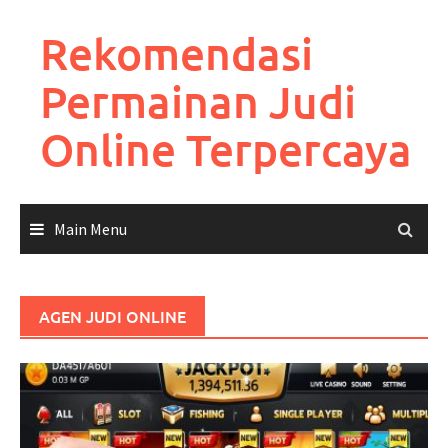
Skip
to
Rekomendasi
content
Permainan Judi
Online Terpercaya
Main Menu
AGEN JUDI ONLINE