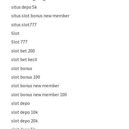
situs depo 5k
situs slot bonus new member
situs slot777
Slot
Slot 777
slot bet 200
slot bet kecil
slot bonus
slot bonus 100
slot bonus new member
slot bonus new member 100
slot depo
slot depo 10k
slot depo 20k