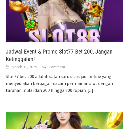
Jadwal Event & Promo Slot77 Bet 200, Jangan
Ketinggalan!
March 31, 2025
Comment
Slot77 bet 200 adalah salah satu situs judi online yang
menyediakan berbagai macam permainan slot dengan
taruhan mulai dari 200 hingga 800 rupiah.
[...]