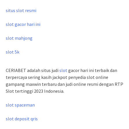
situs slot resmi
slot gacor hari ini
slot mahjong
slot 5k
CERIABET adalah situs judi
slot
gacor hari ini terbaik dan
terpercaya sering kasih jackpot penyedia slot online
gampang maxwin terbaru dan judi online resmi dengan RTP
Slot tertinggi 2023 Indonesia.
slot spaceman
slot deposit qris