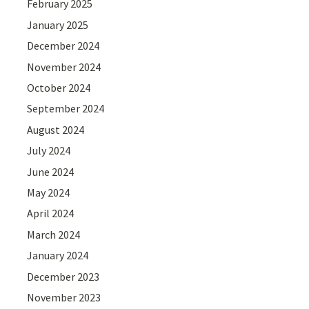
February 2025
January 2025
December 2024
November 2024
October 2024
September 2024
August 2024
July 2024
June 2024
May 2024
April 2024
March 2024
January 2024
December 2023
November 2023