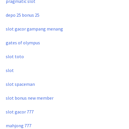
pragmatic slot
depo 25 bonus 25
slot gacor gampang menang
gates of olympus
slot toto
slot
slot spaceman
slot bonus new member
slot gacor 777
mahjong 777