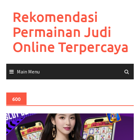
Skip
to
Rekomendasi
content
Permainan Judi
Online Terpercaya
Main Menu
600