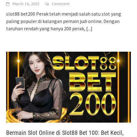
March 16, 2025
Comment
slot88 bet200 Perak telah menjadi salah satu slot yang
paling populer di kalangan pemain judi online. Dengan
taruhan rendah yang hanya 200 perak,
[...]
Bermain Slot Online di Slot88 Bet 100: Bet Kecil,