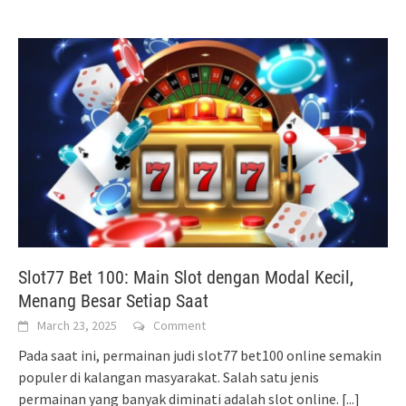
Slot77 Bet 100: Main Slot dengan Modal Kecil,
Menang Besar Setiap Saat
March 23, 2025
Comment
Pada saat ini, permainan judi slot77 bet100 online semakin
populer di kalangan masyarakat. Salah satu jenis
permainan yang banyak diminati adalah slot online.
[...]